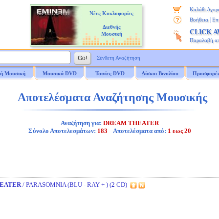
Καλάθι Αγορ
Νέες Κυκλοφορίες
|
Βοήθεια
Επ
Διεθνής
CLICK 
Μουσική
Παραλαβή α
Σύνθετη Αναζήτηση
ή Μουσική
Μουσικά DVD
Ταινίες DVD
Δίσκοι Βινυλίου
Προσφορέ
Αποτελέσματα Αναζήτησης Μουσικής
Αναζήτηση για:
DREAM THEATER
Σύνολο Αποτελεσμάτων:
183
Αποτελέσματα από:
1 εως 20
EATER
/ PARASOMNIA (BLU - RAY + ) (2 CD)