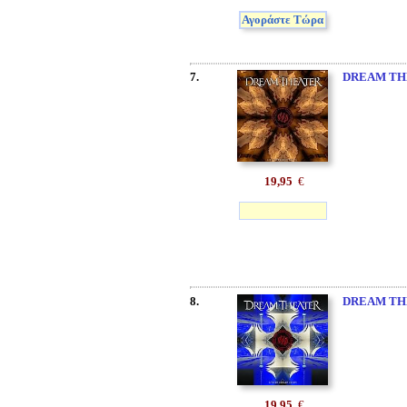
Αγοράστε Τώρα
7.
DREAM TH
19,95
€
8.
DREAM TH
19,95
€