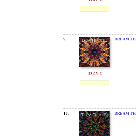
9.
DREAM TH
23,95
€
10.
DREAM TH