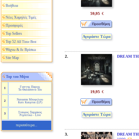
Βοήθεια
59,95
€
Νέες Χαμηλές Τιμές
Προσφορές
Top Sellers
Αγοράστε Τώρα
Top 52
All Time Best
Ψάχνω & δε Βρίσκω
2.
DREAM TH
Site Map
Top του Μήνα
Γιαννης Παριος
1
Τα Θαλασσινα Του
19,95
€
Νατασσα Μποφιλιου
2
Κατι Καιγεται (LP)
Σταυρος Ξαρχακος
3
Αγοράστε Τώρα
Ρεμπετικο - Live
περισσότερα...
3.
DREAM TH