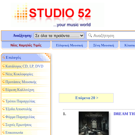
Αναζήτηση:
Νέες Χαμηλές Τιμές
Ελληνική Μουσική
Ξένη Μουσική
Κλασικ
Επιλογές
Κατάλογος CD, LP, DVD
Νέες Κυκλοφορίες
Προτάσεις Μουσικής
Εύρεση Καλλιτέχνη
Επόμενα 20 >
Τρόποι Παραγγελίας
Έξοδα Αποστολής
1.
DREAM TH
Φόρμα Παραγγελίας
Συχνές Ερωτήσεις
Επικοινωνία