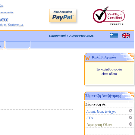
ών
ικοινωνία
AWAY
πό το Κατάστημα
Παρασκευή 7 Αυγούστου 2026
ς
Καλάθι Αγορών
Το καλάθι αγορών
είναι άδειο
Σύμπτυξη Αναζήτησης
Σύμπτυξη σε:
Λαϊκά, Ποπ, Έντεχνα
CDs
Αφαίρεση Όλων