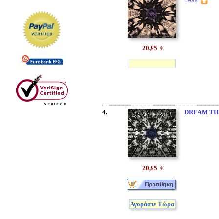
1999
20,95
€
4.
DREAM TH
20,95
€
Αγοράστε Τώρα