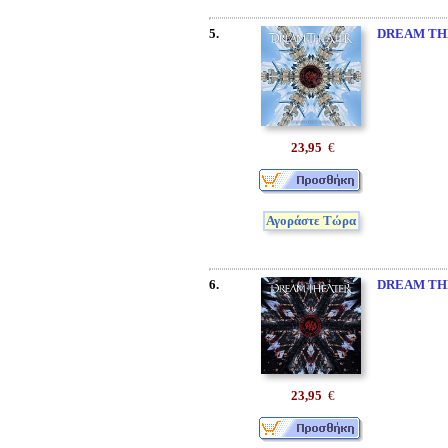
5.
DREAM TH
23,95
€
Αγοράστε Τώρα
6.
DREAM TH
23,95
€