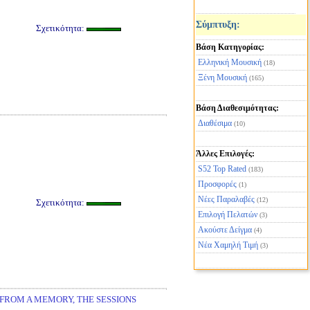
Σύμπτυξη:
Σχετικότητα:
Βάση Κατηγορίας:
Ελληνική Μουσική
(18)
Ξένη Μουσική
(165)
Βάση Διαθεσιμότητας:
Διαθέσιμα
(10)
Άλλες Επιλογές:
S52 Top Rated
(183)
Προσφορές
(1)
Νέες Παραλαβές
(12)
Σχετικότητα:
Επιλογή Πελατών
(3)
Ακούστε Δείγμα
(4)
Νέα Χαμηλή Τιμή
(3)
 FROM A MEMORY, THE SESSIONS