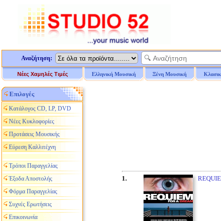
Αναζήτηση:
Νέες Χαμηλές Τιμές
Ελληνική Μουσική
Ξένη Μουσική
Κλασικ
Επιλογές
Κατάλογος CD, LP, DVD
Νέες Κυκλοφορίες
Προτάσεις Μουσικής
Εύρεση Καλλιτέχνη
Τρόποι Παραγγελίας
1.
REQUIE
Έξοδα Αποστολής
Φόρμα Παραγγελίας
Συχνές Ερωτήσεις
Επικοινωνία