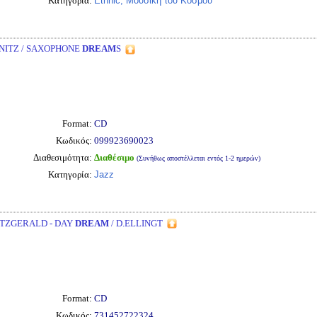
Κατηγορία:
Ethnic, Μουσική του Κόσμου
NITZ / SAXOPHONE
DREAM
S
Format:
CD
Κωδικός:
099923690023
Διαθεσιμότητα:
Διαθέσιμο
(Συνήθως αποστέλλεται εντός 1-2 ημερών)
Κατηγορία:
Jazz
ITZGERALD - DAY
DREAM
/ D.ELLINGT
Format:
CD
Κωδικός:
731452722324