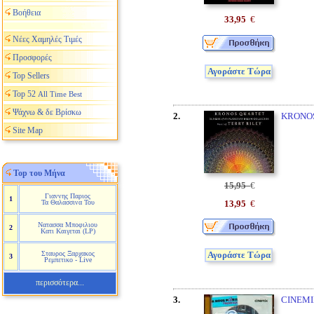
Βοήθεια
33,95
€
Νέες Χαμηλές Τιμές
Προσφορές
Αγοράστε Τώρα
Top Sellers
Top 52
All Time Best
Ψάχνω & δε Βρίσκω
2.
KRONOS
Site Map
Top του Μήνα
15,95
€
Γιαννης Παριος
1
13,95
€
Τα Θαλασσινα Του
Νατασσα Μποφιλιου
2
Κατι Καιγεται (LP)
Σταυρος Ξαρχακος
Αγοράστε Τώρα
3
Ρεμπετικο - Live
περισσότερα...
3.
CINEMIX