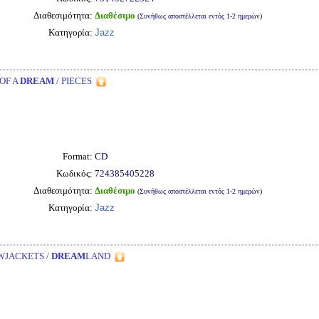
Διαθεσιμότητα:
Διαθέσιμο
(Συνήθως αποστέλλεται εντός 1-2 ημερών)
Κατηγορία:
Jazz
 OF A
DREAM
/ PIECES
Format:
CD
Κωδικός:
724385405228
Διαθεσιμότητα:
Διαθέσιμο
(Συνήθως αποστέλλεται εντός 1-2 ημερών)
Κατηγορία:
Jazz
WJACKETS /
DREAM
LAND