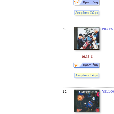
Αγοράστε Τώρα
9.
PIECES
16,95
€
Αγοράστε Τώρα
10.
YELLO