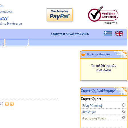
ών
ικοινωνία
AWAY
πό το Κατάστημα
Σάββατο 8 Αυγούστου 2026
ς
Καλάθι Αγορών
Το καλάθι αγορών
είναι άδειο
Σύμπτυξη Αναζήτησης
Σύμπτυξη σε:
T)
Ξένη Μουσική
Διαθέσιμα
Αφαίρεση Όλων