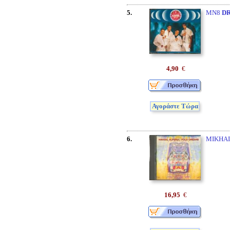
5.
MN8
D
4,90
€
Αγοράστε Τώρα
6.
MIKHAI
16,95
€