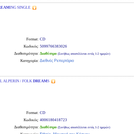
REAM
ING SINGLE
Format:
CD
Κωδικός:
5099766383026
Διαθεσιμότητα:
Διαθέσιμο
(Συνήθως αποστέλλεται εντός 1-2 ημερών)
Κατηγορία:
Διεθνές Ρεπερτόριο
L ALPERIN / FOLK
DREAM
S
Format:
CD
Κωδικός:
4006180418723
Διαθεσιμότητα:
Διαθέσιμο
(Συνήθως αποστέλλεται εντός 1-2 ημερών)