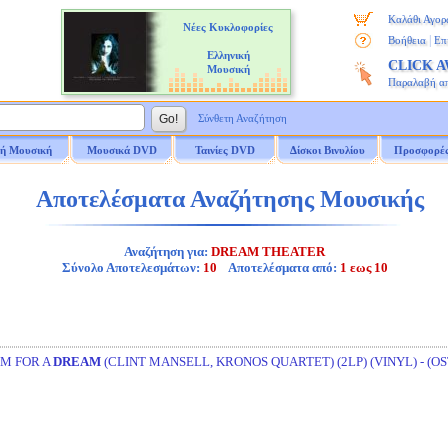
Καλάθι Αγορ
Νέες Κυκλοφορίες
|
Βοήθεια
Επ
Ελληνική
CLICK 
Μουσική
Παραλαβή α
Σύνθετη Αναζήτηση
ή Μουσική
Μουσικά DVD
Ταινίες DVD
Δίσκοι Βινυλίου
Προσφορέ
Αποτελέσματα Αναζήτησης Μουσικής
Αναζήτηση για:
DREAM THEATER
Σύνολο Αποτελεσμάτων:
10
Αποτελέσματα από:
1 εως 10
M FOR A
DREAM
(CLINT MANSELL, KRONOS QUARTET) (2LP) (VINYL) - (OS