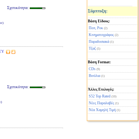
Σχετικότητα:
Σύμπτυξη:
Βάση Είδους:
ών)
Ποπ, Ροκ
(2)
Κινηματογράφος
(2)
Παραδοσιακά
(1)
Τζαζ
(5)
EY
Βάση Format:
CDs
(9)
Βινύλια
(1)
Σχετικότητα:
Άλλες Επιλογές:
S52 Top Rated
(10)
ν)
Νέες Παραλαβές
(1)
Νέα Χαμηλή Τιμή
(1)