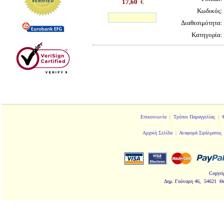
17,60
€
Κωδικός:
Διαθεσιμότητα:
Κατηγορία:
Επικοινωνία
|
Τρόποι Παραγγελίας
|
Αρχική Σελίδα
|
Αναφορά Σφάλματος
Copyri
Δημ. Γούναρη 46, 54621 Θ