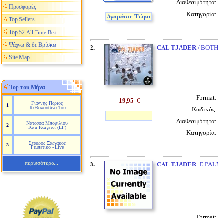
Διαθεσιμότητα:
Προσφορές
Κατηγορία:
Αγοράστε Τώρα
Top Sellers
Top 52
All Time Best
Ψάχνω & δε Βρίσκω
2.
CAL TJADER
/ BOTH
Site Map
Top του Μήνα
Format:
19,95
€
Γιαννης Παριος
1
Τα Θαλασσινα Του
Κωδικός:
Διαθεσιμότητα:
Νατασσα Μποφιλιου
2
Κατι Καιγεται (LP)
Κατηγορία:
Σταυρος Ξαρχακος
3
Ρεμπετικο - Live
περισσότερα...
3.
CAL TJADER
+E.PAL
Format: