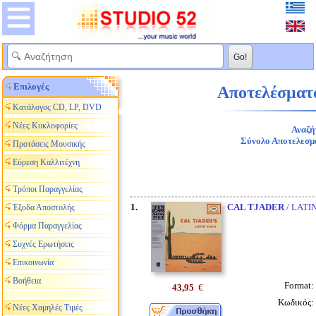
Επιλογές
Αποτελέσματα
Κατάλογος CD, LP, DVD
Νέες Κυκλοφορίες
Αναζή
Σύνολο Αποτελεσμ
Προτάσεις Μουσικής
Εύρεση Καλλιτέχνη
Τρόποι Παραγγελίας
1.
CAL TJADER
/ LATI
Έξοδα Αποστολής
Φόρμα Παραγγελίας
Συχνές Ερωτήσεις
Επικοινωνία
Βοήθεια
Format:
43,95
€
Κωδικός:
Νέες Χαμηλές Τιμές