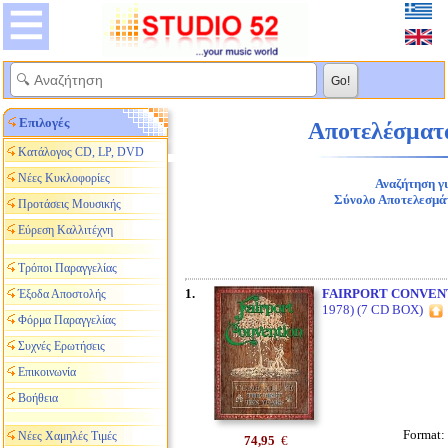
Επιλογές
Αποτελέσματα
Κατάλογος CD, LP, DVD
Νέες Κυκλοφορίες
Αναζήτηση γ
Σύνολο Αποτελεσμά
Προτάσεις Μουσικής
Εύρεση Καλλιτέχνη
Τρόποι Παραγγελίας
1.
FAIRPORT CONVEN
Έξοδα Αποστολής
1978) (7 CD BOX)
Φόρμα Παραγγελίας
Συχνές Ερωτήσεις
Επικοινωνία
Βοήθεια
Format:
Νέες Χαμηλές Τιμές
74,95
€