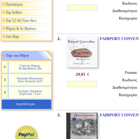
Κωδικός:
Προσφορές
Διαθεσιμότητα:
Top Sellers
Κατηγορία:
Top 52
All Time Best
Ψάχνω & δε Βρίσκω
Site Map
2.
FAIRPORT CONVEN
Top του Μήνα
Γιαννης Παριος
1
Τα Θαλασσινα Του
Format:
29,95
€
Νατασσα Μποφιλιου
Κωδικός:
2
Κατι Καιγεται (LP)
Διαθεσιμότητα:
Σταυρος Ξαρχακος
3
Ρεμπετικο - Live
Κατηγορία:
περισσότερα...
3.
FAIRPORT CONVEN