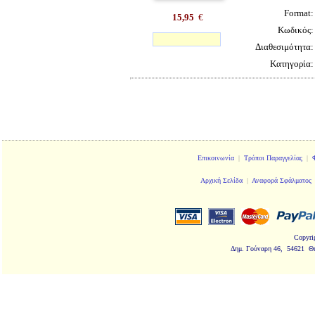
Format
15,95
€
Κωδικός
Διαθεσιμότητα
Κατηγορία
Επικοινωνία
|
Τρόποι Παραγγελίας
|
Αρχική Σελίδα
|
Αναφορά Σφάλματος
Copyri
Δημ. Γούναρη 46, 54621 Θ