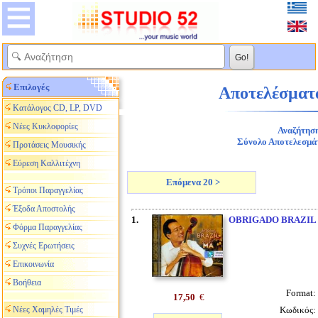
Επιλογές
Αποτελέσματα
Κατάλογος CD, LP, DVD
Νέες Κυκλοφορίες
Αναζήτηση
Σύνολο Αποτελεσμά
Προτάσεις Μουσικής
Εύρεση Καλλιτέχνη
Επόμενα 20 >
Τρόποι Παραγγελίας
Έξοδα Αποστολής
1.
OBRIGADO BRAZIL
Φόρμα Παραγγελίας
Συχνές Ερωτήσεις
Επικοινωνία
Βοήθεια
Format:
17,50
€
Νέες Χαμηλές Τιμές
Κωδικός: