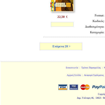
Format
22,50
€
Κωδικός
Διαθεσιμότητα
Κατηγορία
Επόμενα 20 >
Επικοινωνία
|
Τρόποι Παραγγελίας
|
Αρχική Σελίδα
|
Αναφορά Σφάλματος
Copyri
Δημ. Γούναρη 46, 54621 Θ