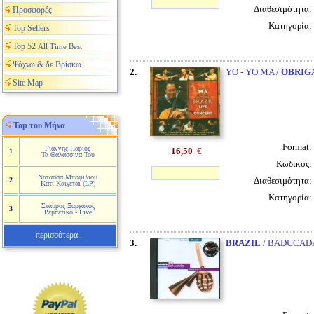
Διαθεσιμότητα:
Προσφορές
Κατηγορία:
Top Sellers
Top 52
All Time Best
Ψάχνω & δε Βρίσκω
2.
YO - YO MA /
OBRIG
Site Map
Top του Μήνα
Format:
Γιαννης Παριος
16,50
€
1
Τα Θαλασσινα Του
Κωδικός:
Νατασσα Μποφιλιου
Διαθεσιμότητα:
2
Κατι Καιγεται (LP)
Κατηγορία:
Σταυρος Ξαρχακος
3
Ρεμπετικο - Live
περισσότερα...
3.
BRAZIL
/ BADUCAD