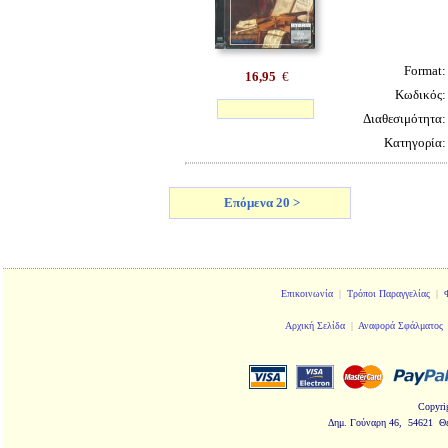
Format
16,95
€
Κωδικός
Διαθεσιμότητα
Κατηγορία
Επόμενα 20 >
Επικοινωνία
|
Τρόποι Παραγγελίας
|
Αρχική Σελίδα
|
Αναφορά Σφάλματος
Copyri
Δημ. Γούναρη 46, 54621 Θ