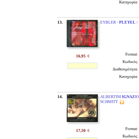
Κατηγορία
13.
EYBLER -
PLEYEL
/
Format
16,95
€
Κωδικός
Διαθεσιμότητα
Κατηγορία
14.
ALBERTINI
IGNAZ
I
SCHMITT
Format
17,50
€
Κωδικός