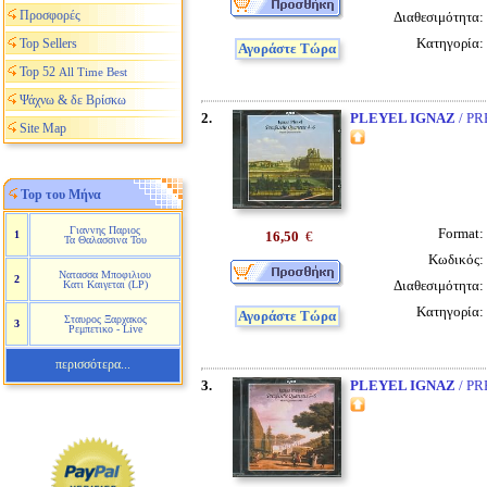
Προσφορές
Διαθεσιμότητα:
Κατηγορία:
Top Sellers
Αγοράστε Τώρα
Top 52
All Time Best
Ψάχνω & δε Βρίσκω
2.
PLEYEL IGNAZ
/ PR
Site Map
Top του Μήνα
Γιαννης Παριος
Format:
16,50
€
1
Τα Θαλασσινα Του
Κωδικός:
Νατασσα Μποφιλιου
2
Διαθεσιμότητα:
Κατι Καιγεται (LP)
Κατηγορία:
Αγοράστε Τώρα
Σταυρος Ξαρχακος
3
Ρεμπετικο - Live
περισσότερα...
3.
PLEYEL IGNAZ
/ PR