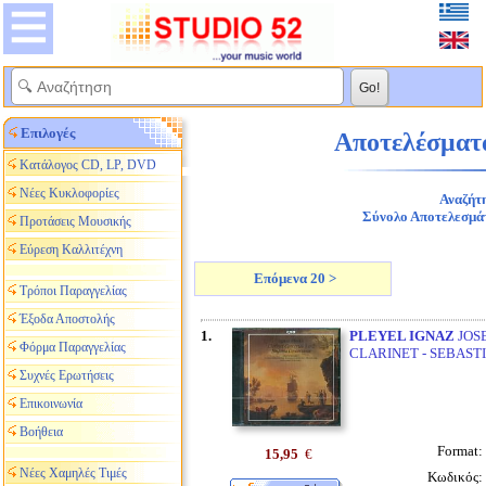
Επιλογές
Αποτελέσματα
Κατάλογος CD, LP, DVD
Νέες Κυκλοφορίες
Αναζήτη
Σύνολο Αποτελεσμά
Προτάσεις Μουσικής
Εύρεση Καλλιτέχνη
Επόμενα 20 >
Τρόποι Παραγγελίας
Έξοδα Αποστολής
1.
PLEYEL IGNAZ
JOSE
Φόρμα Παραγγελίας
CLARINET - SEBAST
Συχνές Ερωτήσεις
Επικοινωνία
Βοήθεια
Format:
15,95
€
Νέες Χαμηλές Τιμές
Κωδικός: