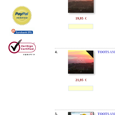
19,95
€
4.
TOOTS
AND
21,95
€
5.
TOOTS
AND