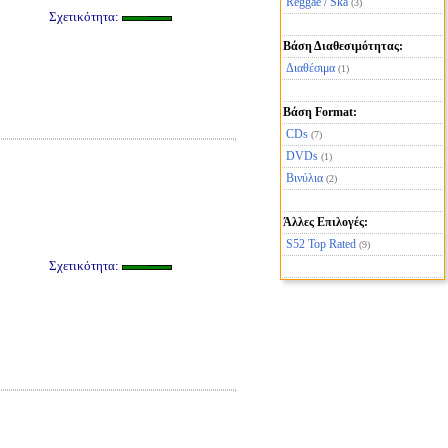
Reggae / Ska
(3)
Σχετικότητα:
Βάση Διαθεσιμότητας:
Διαθέσιμα
(1)
Βάση Format:
CDs
(7)
DVDs
(1)
Βινύλια
(2)
Άλλες Επιλογές:
S52 Top Rated
(9)
Σχετικότητα: