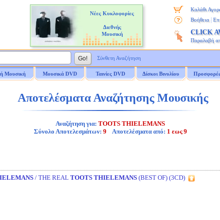
Καλάθι Αγορ
Νέες Κυκλοφορίες
|
Βοήθεια
Επ
Διεθνής
CLICK 
Μουσική
Παραλαβή α
Σύνθετη Αναζήτηση
ή Μουσική
Μουσικά DVD
Ταινίες DVD
Δίσκοι Βινυλίου
Προσφορέ
Αποτελέσματα Αναζήτησης Μουσικής
Αναζήτηση για:
TOOTS THIELEMANS
Σύνολο Αποτελεσμάτων:
9
Αποτελέσματα από:
1 εως 9
IELEMANS
/ THE REAL
TOOTS THIELEMANS
(BEST OF) (3CD)