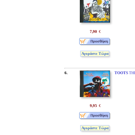
7,90
€
Αγοράστε Τώρα
6.
TOOTS
THE
9,95
€
Αγοράστε Τώρα