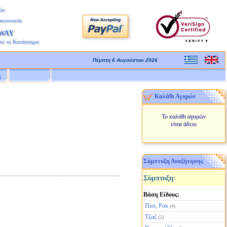
ών
ικοινωνία
AWAY
πό το Κατάστημα
Πέμπτη 6 Αυγούστου 2026
ς
Καλάθι Αγορών
Το καλάθι αγορών
είναι άδειο
Σύμπτυξη Αναζήτησης
Σύμπτυξη:
Βάση Είδους:
Ποπ, Ροκ
(4)
Τζαζ
(2)