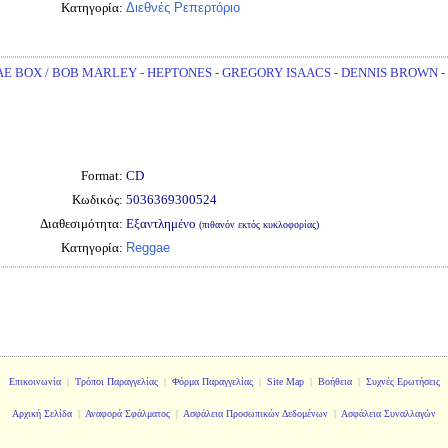
Κατηγορία:
Διεθνές Ρεπερτόριο
E BOX / BOB MARLEY - HEPTONES - GREGORY ISAACS - DENNIS BROWN -
Format:
CD
Κωδικός:
5036369300524
Διαθεσιμότητα:
Εξαντλημένο
(πιθανόν εκτός κυκλοφορίας)
Κατηγορία:
Reggae
Επικοινωνία
|
Τρόποι Παραγγελίας
|
Φόρμα Παραγγελίας
|
Site Map
|
Βοήθεια
|
Συχνές Ερωτήσεις
Αρχική Σελίδα
|
Αναφορά Σφάλματος
|
Ασφάλεια Προσωπικών Δεδομένων
|
Ασφάλεια Συναλλαγών