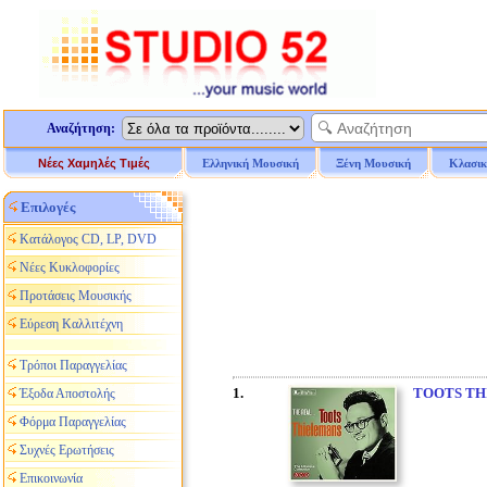
Αναζήτηση:
Νέες Χαμηλές Τιμές
Ελληνική Μουσική
Ξένη Μουσική
Κλασικ
Επιλογές
Κατάλογος CD, LP, DVD
Νέες Κυκλοφορίες
Προτάσεις Μουσικής
Εύρεση Καλλιτέχνη
Τρόποι Παραγγελίας
1.
TOOTS TH
Έξοδα Αποστολής
Φόρμα Παραγγελίας
Συχνές Ερωτήσεις
Επικοινωνία