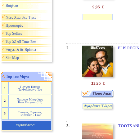
Βοήθεια
9,95
€
Νέες Χαμηλές Τιμές
Προσφορές
Top Sellers
Top 52
All Time Best
2.
ELIS REGI
Ψάχνω & δε Βρίσκω
Site Map
Top του Μήνα
33,95
€
Γιαννης Παριος
1
Τα Θαλασσινα Του
Νατασσα Μποφιλιου
2
Κατι Καιγεται (LP)
Αγοράστε Τώρα
Σταυρος Ξαρχακος
3
Ρεμπετικο - Live
περισσότερα...
3.
TOOTS
AND