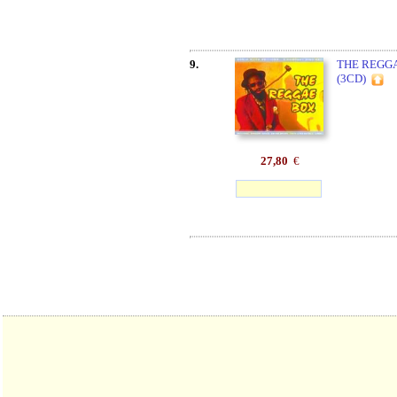
9.
THE REGGA
(3CD)
27,80
€