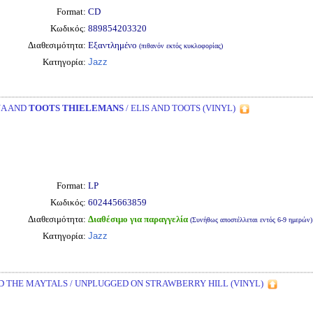
Format:
CD
Κωδικός:
889854203320
Διαθεσιμότητα:
Εξαντλημένο
(πιθανόν εκτός κυκλοφορίας)
Κατηγορία:
Jazz
NA AND
TOOTS THIELEMANS
/ ELIS AND TOOTS (VINYL)
Format:
LP
Κωδικός:
602445663859
Διαθεσιμότητα:
Διαθέσιμο για παραγγελία
(Συνήθως αποστέλλεται εντός 6-9 ημερών)
Κατηγορία:
Jazz
 THE MAYTALS / UNPLUGGED ON STRAWBERRY HILL (VINYL)