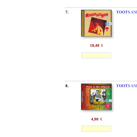
7.
TOOTS
AND
10,40
€
8.
TOOTS
AN
4,90
€