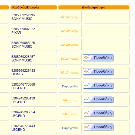
Κωδικός/Εταιρία
Διαθεσιμότητα
5205969251196
€
Μη Διαθέσιμ.
SONY MUSIC
5205969007922
€
Μη Διαθέσιμ.
PIXAR
5205969083025
€
Μη Διαθέσιμ.
SONY MUSIC
5205969228457
€
10-15 ημέρες
SONY MUSIC
5205969228433
€
10-15 ημέρες
DISNEY
5202846770368
€
Παραγγελία
LEGEND
5204245285139
€
3-6 ημέρες
LEGEND
5204245285054
€
3-6 ημέρες
LEGEND
5202846770443
€
Παραγγελία
LEGEND