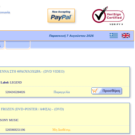
οινωνία
Παρασκευή 7 Αυγούστου 2026
ς
ΕΝΝΑ ΣΤΗ ΦΡΑΟΥΛΟΧΩΡΑ - (DVD VIDEO)
O
Label:
LEGEND
Παραγγελία
5204245284026
FROZEN (DVD+POSTER / AΦΙΣΑ) - (DVD)
SONY MUSIC
Μη Διαθέσιμ.
5205969251196