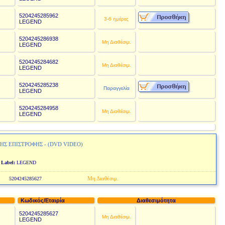
5204245285962
€
3-6 ημέρες
LEGEND
5204245286938
€
Μη Διαθέσιμ.
LEGEND
5204245284682
€
Μη Διαθέσιμ.
LEGEND
5204245285238
€
Παραγγελία
LEGEND
5204245284958
€
Μη Διαθέσιμ.
LEGEND
 ΤΗΣ ΕΠΙΣΤΡΟΦΗΣ - (DVD VIDEO)
O
Label:
LEGEND
Μη Διαθέσιμ.
5204245285627
Κωδικός/Εταιρία
Διαθεσιμότητα
5204245285627
€
Μη Διαθέσιμ.
LEGEND