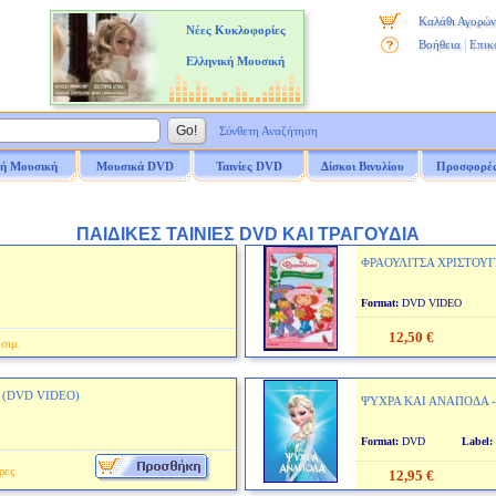
Καλάθι Αγορών
Νέες Κυκλοφορίες
|
Βοήθεια
Επικ
Ελληνική Μουσική
Σύνθετη Αναζήτηση
ή Μουσική
Μουσικά DVD
Ταινίες DVD
Δίσκοι Βινυλίου
Προσφορέ
ΠΑΙΔΙΚΕΣ ΤΑΙΝΙΕΣ DVD ΚΑΙ ΤΡΑΓΟΥΔΙΑ
ΦΡΑΟΥΛΙΤΣΑ ΧΡΙΣΤΟΥΓ
Format:
DVD VIDE
12,50 €
σιμ.
 (DVD VIDEO)
ΨΥΧΡΑ ΚΑΙ ΑΝΑΠΟΔΑ - 
Format:
DVD
Label:
ρες
12,95 €