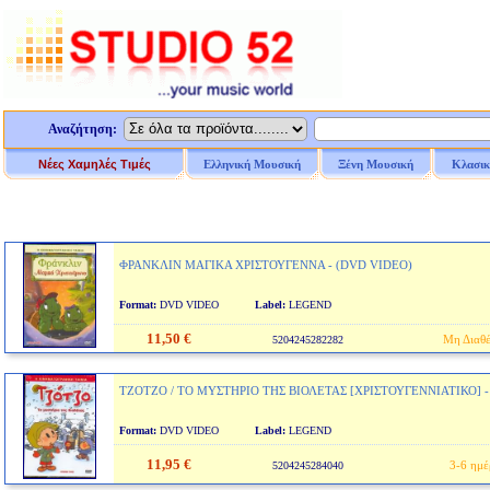
Αναζήτηση:
Νέες Χαμηλές Τιμές
Ελληνική Μουσική
Ξένη Μουσική
Κλασικ
ΦΡΑΝΚΛΙΝ ΜΑΓΙΚΑ ΧΡΙΣΤΟΥΓΕΝΝΑ - (DVD VIDEO)
Format:
DVD VIDEO
Label:
LEGEND
11,50 €
Μη Διαθέ
5204245282282
ΤΖΟΤΖΟ / ΤΟ ΜΥΣΤΗΡΙΟ ΤΗΣ ΒΙΟΛΕΤΑΣ [ΧΡΙΣΤΟΥΓΕΝΝΙΑΤΙΚΟ] -
Format:
DVD VIDEO
Label:
LEGEND
11,95 €
3-6 ημέ
5204245284040