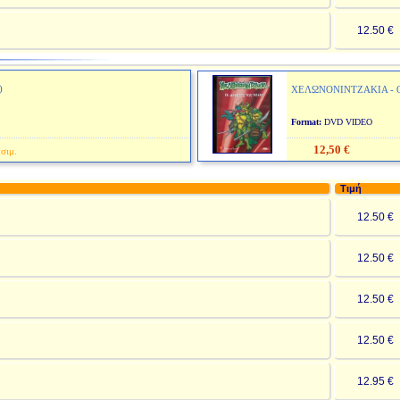
12.50 
)
ΧΕΛΩΝΟΝΙΝΤΖΑΚΙΑ - Ο
Format:
DVD VIDE
12,50 €
σιμ.
Τιμή
12.50 
12.50 
12.50 
12.50 
12.95 