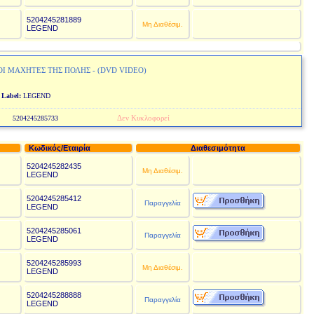
5204245281889
€
Μη Διαθέσιμ.
LEGEND
Ι ΜΑΧΗΤΕΣ ΤΗΣ ΠΟΛΗΣ - (DVD VIDEO)
O
Label:
LEGEND
Δεν Κυκλοφορεί
5204245285733
Κωδικός/Εταιρία
Διαθεσιμότητα
5204245282435
€
Μη Διαθέσιμ.
LEGEND
5204245285412
€
Παραγγελία
LEGEND
5204245285061
€
Παραγγελία
LEGEND
5204245285993
€
Μη Διαθέσιμ.
LEGEND
5204245288888
€
Παραγγελία
LEGEND