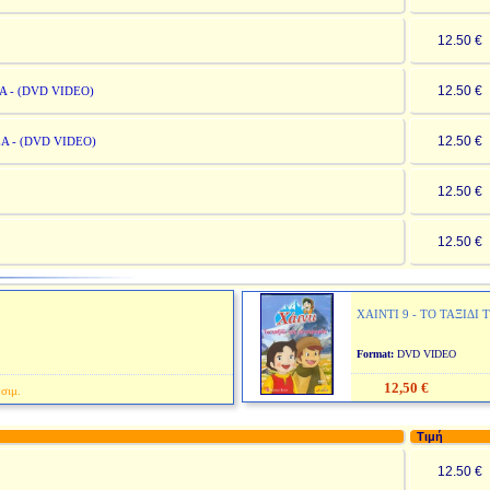
12.50 
12.50 
Α - (DVD VIDEO)
12.50 
Α - (DVD VIDEO)
12.50 
12.50 
ΧΑΙΝΤΙ 9 - ΤΟ ΤΑΞΙΔΙ
Format:
DVD VIDE
12,50 €
σιμ.
Τιμή
12.50 