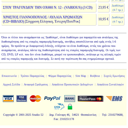
Διαθέσιμο
ΣΤΟΥ ΤΡΑΓΟΥΔΙΟΥ ΤΗΝ ΟΧΘΗ Ν. 12 - (VARIOUS) (3 CD)
23,95 €
(4-7 ημ.)
ΧΡΗΣΤΟΣ ΓΙΑΝΝΟΠΟΥΛΟΣ / ΑΥΛΑΙΑ ΧΡΩΜΑΤΩΝ
Διαθέσιμο
10,95 €
(CD+ΒΙΒΛΙΟ)
[Σύγχρονη Ελληνικη, Έντεχνη/Ποπ/Ροκ]
(4-7 ημ.)
Όλοι οι τίτλοι που αναγράφονται ως 'Διαθέσιμο', είναι διαθέσιμοι για παραγγελία και αναλόγως της
διαθεσιμότητας από τις εταιρίες παραγωγής/διανομής, συνήθως αποστέλλονται από εμάς εντός 1-6
ημέρες. Τα προϊόντα με διαφορετική ένδειξη, ενδέχεται να είναι διαθέσιμα, εντός του χρόνου που
αναγράφεται, αναλόγως πάντα της διαθεσιμότητας από τις εταιρίες παραγωγής/διανομής. Οι τιμές των
CD, DVD, LP κτλ. που δεν είναι διαθέσιμα, μπορεί να τροποποιηθούν, ανάλογα με τις αλλαγές τιμών
από τις εταιρίες παραγωγής και διανομής. Σε αυτή την περίπτωση θα σας ενημερώσουμε σχετικά.
Επικοινωνία
|
Τρόποι Παραγγελίας
|
Φόρμα Παραγγελίας
|
Site Map
|
Βοήθεια
|
Συχνές Ερωτήσεις
Αρχική Σελίδα
|
Αναφορά Σφάλματος
|
Ασφάλεια Προσωπικών Δεδομένων
|
Ασφάλεια Συναλλαγών
Copyright
© 2001-2025 Studio 52
|
Δημ. Γούναρη 46, 54621 Θεσσαλονίκη
|
Τηλ: 2310279688,
Fax: 2310251178