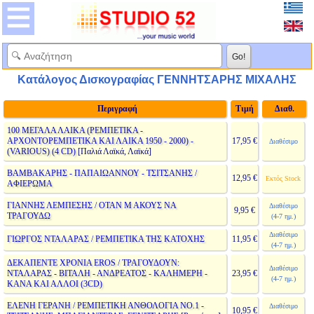
Κατάλογος Δισκογραφίας ΓΕΝΝΗΤΣΑΡΗΣ ΜΙΧΑΛΗΣ
Περιγραφή
Τιμή
Διαθ.
100 ΜΕΓΑΛΑ ΛΑΙΚΑ (ΡΕΜΠΕΤΙΚΑ -
ΑΡΧΟΝΤΟΡΕΜΠΕΤΙΚΑ ΚΑΙ ΛΑΙΚΑ 1950 - 2000) -
17,95 €
Διαθέσιμο
(VARIOUS) (4 CD)
[Παλιά Λαϊκά, Λαϊκά]
ΒΑΜΒΑΚΑΡΗΣ - ΠΑΠΑΙΩΑΝΝΟΥ - ΤΣΙΤΣΑΝΗΣ /
12,95 €
Εκτός Stock
ΑΦΙΕΡΩΜΑ
ΓΙΑΝΝΗΣ ΛΕΜΠΕΣΗΣ / ΟΤΑΝ Μ ΑΚΟΥΣ ΝΑ
Διαθέσιμο
9,95 €
ΤΡΑΓΟΥΔΩ
(4-7 ημ.)
Διαθέσιμο
ΓΙΩΡΓΟΣ ΝΤΑΛΑΡΑΣ / ΡΕΜΠΕΤΙΚΑ ΤΗΣ ΚΑΤΟΧΗΣ
11,95 €
(4-7 ημ.)
ΔΕΚΑΠΕΝΤΕ ΧΡΟΝΙΑ EROS / ΤΡΑΓΟΥΔΟΥΝ:
Διαθέσιμο
ΝΤΑΛΑΡΑΣ - ΒΙΤΑΛΗ - ΑΝΔΡΕΑΤΟΣ - ΚΑΛΗΜΕΡΗ -
23,95 €
(4-7 ημ.)
ΚΑΝΑ ΚΑΙ ΑΛΛΟΙ (3CD)
ΕΛΕΝΗ ΓΕΡΑΝΗ / ΡΕΜΠΕΤΙΚΗ ΑΝΘΟΛΟΓΙΑ ΝΟ.1 -
Διαθέσιμο
10,95 €