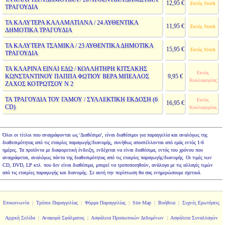
12,95 €
Εκτός Stock
ΤΡΑΓΟΥΔΙΑ
ΤΑ ΚΑΛΥΤΕΡΑ ΚΑΛΑΜΑΤΙΑΝΑ / 24 ΑΥΘΕΝΤΙΚΑ
11,95 €
Εκτός Stock
ΔΗΜΟΤΙΚΑ ΤΡΑΓΟΥΔΙΑ
ΤΑ ΚΑΛΥΤΕΡΑ ΤΣΑΜΙΚΑ / 23 ΑΥΘΕΝΤΙΚΑ ΔΗΜΟΤΙΚΑ
15,95 €
Εκτός Stock
ΤΡΑΓΟΥΔΙΑ
ΤΑ ΚΛΑΡΙΝΑ ΕΙΝΑΙ ΕΔΩ / ΚΟΛΛΗΤΗΡΗ ΚΙΤΣΑΚΗΣ
Εκτός
ΚΩΝΣΤΑΝΤΙΝΟΥ ΠΑΠΠΑ ΦΩΤΙΟΥ ΒΕΡΑ ΜΠΕΛΛΟΣ
9,95 €
Κυκλοφορίας
ΖΑΧΟΣ ΚΟΤΡΩΤΣΟΥ N 2
ΤΑ ΤΡΑΓΟΥΔΙΑ ΤΟΥ ΓΑΜΟΥ / ΣΥΛΛΕΚΤΙΚΗ ΕΚΔΟΣΗ (6
Εκτός
16,95 €
CD)
Κυκλοφορίας
Όλοι οι τίτλοι που αναγράφονται ως 'Διαθέσιμο', είναι διαθέσιμοι για παραγγελία και αναλόγως της
διαθεσιμότητας από τις εταιρίες παραγωγής/διανομής, συνήθως αποστέλλονται από εμάς εντός 1-6
ημέρες. Τα προϊόντα με διαφορετική ένδειξη, ενδέχεται να είναι διαθέσιμα, εντός του χρόνου που
αναγράφεται, αναλόγως πάντα της διαθεσιμότητας από τις εταιρίες παραγωγής/διανομής. Οι τιμές των
CD, DVD, LP κτλ. που δεν είναι διαθέσιμα, μπορεί να τροποποιηθούν, ανάλογα με τις αλλαγές τιμών
από τις εταιρίες παραγωγής και διανομής. Σε αυτή την περίπτωση θα σας ενημερώσουμε σχετικά.
Επικοινωνία
|
Τρόποι Παραγγελίας
|
Φόρμα Παραγγελίας
|
Site Map
|
Βοήθεια
|
Συχνές Ερωτήσεις
Αρχική Σελίδα
|
Αναφορά Σφάλματος
|
Ασφάλεια Προσωπικών Δεδομένων
|
Ασφάλεια Συναλλαγών