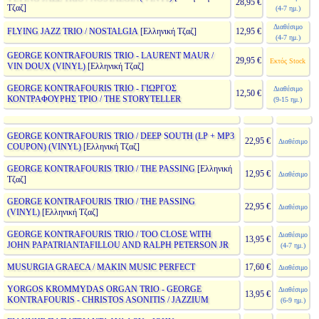
28,95 €
Τζαζ]
(4-7 ημ.)
Διαθέσιμο
FLYING JAZZ TRIO / NOSTALGIA
[Ελληνική Τζαζ]
12,95 €
(4-7 ημ.)
GEORGE KONTRAFOURIS TRIO - LAURENT MAUR /
29,95 €
Εκτός Stock
VIN DOUX (VINYL)
[Ελληνική Τζαζ]
GEORGE KONTRAFOURIS TRIO - ΓΙΩΡΓΟΣ
Διαθέσιμο
12,50 €
ΚΟΝΤΡΑΦΟΥΡΗΣ ΤΡΙΟ / THE STORYTELLER
(9-15 ημ.)
GEORGE KONTRAFOURIS TRIO / DEEP SOUTH (LP + MP3
22,95 €
Διαθέσιμο
COUPON) (VINYL)
[Ελληνική Τζαζ]
GEORGE KONTRAFOURIS TRIO / THE PASSING
[Ελληνική
12,95 €
Διαθέσιμο
Τζαζ]
GEORGE KONTRAFOURIS TRIO / THE PASSING
22,95 €
Διαθέσιμο
(VINYL)
[Ελληνική Τζαζ]
GEORGE KONTRAFOURIS TRIO / TOO CLOSE WITH
Διαθέσιμο
13,95 €
JOHN PAPATRIANTAFILLOU AND RALPH PETERSON JR
(4-7 ημ.)
MUSURGIA GRAECA / MAKIN MUSIC PERFECT
17,60 €
Διαθέσιμο
YORGOS KROMMYDAS ORGAN TRIO - GEORGE
Διαθέσιμο
13,95 €
KONTRAFOURIS - CHRISTOS ASONITIS / JAZZIUM
(6-9 ημ.)