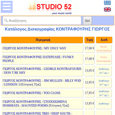
Κατάλογος Δισκογραφίας ΚΟΝΤΡΑΦΟΥΡΗΣ ΓΙΩΡΓΟΣ
Περιγραφή
Τιμή
Διαθ.
Εκτός
ΓΕΩΡΓΟΣ ΚΟΝΤΡΑΦΟΥΡΗΣ / MY ONLY WAY
17,60 €
Κυκλοφορίας
ΓΕΩΡΓΟΣ ΚΟΝΤΡΑΦΟΥΡΗΣ ΠΑΤΕΡΕΛΗΣ / FUNKY
Εκτός
17,60 €
PEOPLE
Κυκλοφορίας
ΓΙΩΡΓΟΣ ΚΟΝΤΡΑΦΟΥΡΗΣ - GEORGE KONTRAFOURIS
Διαθέσιμο
13,95 €
/ DON T BE SHY
(4-7 ημ.)
ΓΙΩΡΓΟΣ ΚΟΝΤΡΑΦΟΥΡΗΣ - JIM MULLEN - BILLY POD
Διαθέσιμο
12,95 €
/ LONDON 3
[Ελληνική Τζαζ]
(4-7 ημ.)
Διαθέσιμο
ΓΙΩΡΓΟΣ ΚΟΝΤΡΑΦΟΥΡΗΣ / TOO CLOSE
17,95 €
(4-7 ημ.)
ΓΙΩΡΓΟΣ ΚΟΝΤΡΑΦΟΥΡΗΣ / ΣΤΟΙΧΕΙΩΜΕΝΑ
13,95 €
Διαθέσιμο
ΠΟΙΗΜΑΤΑ - HAUNTED POEMS
[Ελληνική Τζαζ]
ΓΙΩΡΓΟΣ ΚΟΝΤΡΑΦΟΥΡΗΣ TRIO / DEEP SOUTH -