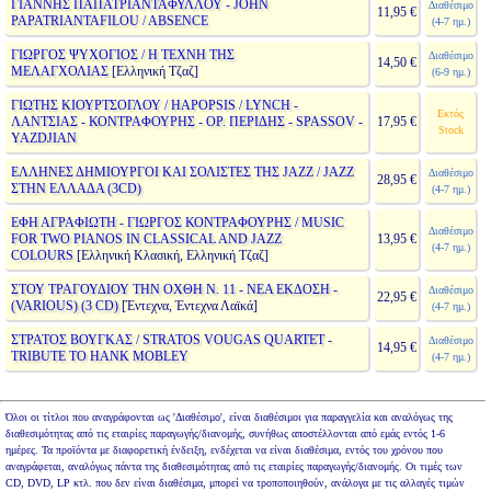
ΓΙΑΝΝΗΣ ΠΑΠΑΤΡΙΑΝΤΑΦΥΛΛΟΥ - JOHN
Διαθέσιμο
11,95 €
PAPATRIANTAFILOU / ABSENCE
(4-7 ημ.)
ΓΙΩΡΓΟΣ ΨΥΧΟΓΙΟΣ / Η ΤΕΧΝΗ ΤΗΣ
Διαθέσιμο
14,50 €
ΜΕΛΑΓΧΟΛΙΑΣ
[Ελληνική Τζαζ]
(6-9 ημ.)
ΓΙΩΤΗΣ ΚΙΟΥΡΤΣΟΓΛΟΥ / HAPOPSIS / LYNCH -
Εκτός
ΛΑΝΤΣΙΑΣ - ΚΟΝΤΡΑΦΟΥΡΗΣ - ΟΡ. ΠΕΡΙΔΗΣ - SPASSOV -
17,95 €
Stock
YAZDJIAN
ΕΛΛΗΝΕΣ ΔΗΜΙΟΥΡΓΟΙ ΚΑΙ ΣΟΛΙΣΤΕΣ ΤΗΣ JAZZ / JAZZ
Διαθέσιμο
28,95 €
ΣΤΗΝ ΕΛΛΑΔΑ (3CD)
(4-7 ημ.)
ΕΦΗ ΑΓΡΑΦΙΩΤΗ - ΓΙΩΡΓΟΣ ΚΟΝΤΡΑΦΟΥΡΗΣ / MUSIC
Διαθέσιμο
FOR TWO PIANOS IN CLASSICAL AND JAZZ
13,95 €
(4-7 ημ.)
COLOURS
[Ελληνική Κλασική, Ελληνική Τζαζ]
ΣΤΟΥ ΤΡΑΓΟΥΔΙΟΥ ΤΗΝ ΟΧΘΗ Ν. 11 - ΝΕΑ ΕΚΔΟΣΗ -
Διαθέσιμο
22,95 €
(VARIOUS) (3 CD)
[Έντεχνα, Έντεχνα Λαϊκά]
(4-7 ημ.)
ΣΤΡΑΤΟΣ ΒΟΥΓΚΑΣ / STRATOS VOUGAS QUARTET -
Διαθέσιμο
14,95 €
TRIBUTE TO HANK MOBLEY
(4-7 ημ.)
Όλοι οι τίτλοι που αναγράφονται ως 'Διαθέσιμο', είναι διαθέσιμοι για παραγγελία και αναλόγως της
διαθεσιμότητας από τις εταιρίες παραγωγής/διανομής, συνήθως αποστέλλονται από εμάς εντός 1-6
ημέρες. Τα προϊόντα με διαφορετική ένδειξη, ενδέχεται να είναι διαθέσιμα, εντός του χρόνου που
αναγράφεται, αναλόγως πάντα της διαθεσιμότητας από τις εταιρίες παραγωγής/διανομής. Οι τιμές των
CD, DVD, LP κτλ. που δεν είναι διαθέσιμα, μπορεί να τροποποιηθούν, ανάλογα με τις αλλαγές τιμών