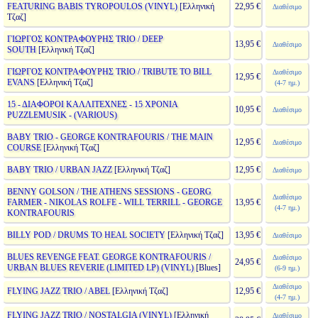
FEATURING BABIS TYROPOULOS (VINYL)
[Ελληνική
22,95 €
Διαθέσιμο
Τζαζ]
ΓΙΩΡΓΟΣ ΚΟΝΤΡΑΦΟΥΡΗΣ TRIO / DEEP
13,95 €
Διαθέσιμο
SOUTH
[Ελληνική Τζαζ]
ΓΙΩΡΓΟΣ ΚΟΝΤΡΑΦΟΥΡΗΣ TRIO / TRIBUTE TO BILL
Διαθέσιμο
12,95 €
EVANS
[Ελληνική Τζαζ]
(4-7 ημ.)
15 - ΔΙΑΦΟΡΟΙ ΚΑΛΛΙΤΕΧΝΕΣ - 15 ΧΡΟΝΙΑ
10,95 €
Διαθέσιμο
PUZZLEMUSIK - (VARIOUS)
BABY TRIO - GEORGE KONTRAFOURIS / THE MAIN
12,95 €
Διαθέσιμο
COURSE
[Ελληνική Τζαζ]
BABY TRIO / URBAN JAZZ
[Ελληνική Τζαζ]
12,95 €
Διαθέσιμο
BENNY GOLSON / THE ATHENS SESSIONS - GEORG
Διαθέσιμο
FARMER - NIKOLAS ROLFE - WILL TERRILL - GEORGE
13,95 €
(4-7 ημ.)
KONTRAFOURIS
BILLY POD / DRUMS TO HEAL SOCIETY
[Ελληνική Τζαζ]
13,95 €
Διαθέσιμο
BLUES REVENGE FEAT. GEORGE KONTRAFOURIS /
Διαθέσιμο
24,95 €
URBAN BLUES REVERIE (LIMITED LP) (VINYL)
[Blues]
(6-9 ημ.)
Διαθέσιμο
FLYING JAZZ TRIO / ABEL
[Ελληνική Τζαζ]
12,95 €
(4-7 ημ.)
FLYING JAZZ TRIO / NOSTALGIA (VINYL)
[Ελληνική
Διαθέσιμο