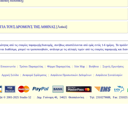
Παιδική Μουσική]
 ΓΙΑ ΤΟΥΣ ΔΡΟΜΟΥΣ ΤΗΣ ΑΘΗΝΑΣ
[Λαϊκά]
ιμότητας από τις εταιρίες παραγωγής/διανομής, συνήθως αποστέλλονται από εμάς εντός 1-6 ημέρες. Τα προϊόν
ίναι διαθέσιμα, μπορεί να τροποποιηθούν, ανάλογα με τις αλλαγές τιμών από τις εταιρίες παραγωγής και δια
Επικοινωνία
|
Τρόποι Παραγγελίας
|
Φόρμα Παραγγελίας
|
Site Map
|
Βοήθεια
|
Συχνές Ερωτήσεις
Αρχική Σελίδα
|
Αναφορά Σφάλματος
|
Ασφάλεια Προσωπικών Δεδομένων
|
Ασφάλεια Συναλλαγών
ht
© 2001-2025 Studio 52
|
Δημ. Γούναρη 46, 54621 Θεσσαλονίκη
|
Τηλ: 2310279688, Fax: 231025