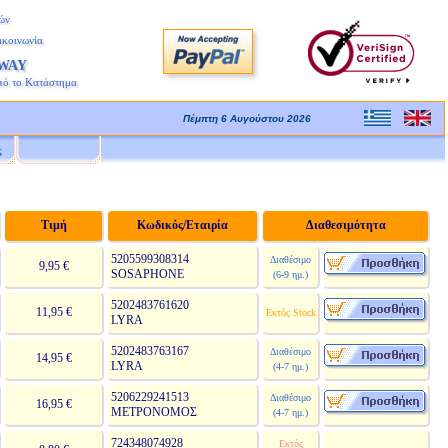
ών
ικοινωνία
AWAY
πό το Κατάστημα
Πέμπτη 6 Αυγούστου 2026
ς
Τιμή
Κωδικός/Εταιρία
Διαθεσιμότητα
5205599308314
Διαθέσιμο
9,95 €
SOSAPHONE
(6-9 ημ.)
5202483761620
11,95 €
Εκτός Stock
LYRA
5202483763167
Διαθέσιμο
14,95 €
LYRA
(4-7 ημ.)
5206229241513
Διαθέσιμο
16,95 €
ΜΕΤΡΟΝΟΜΟΣ
(4-7 ημ.)
724348074928
Εκτός