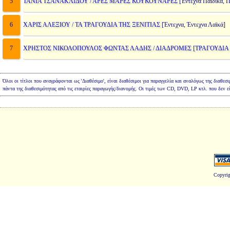
5
ΤΑΝΙΑ ΤΣΑΝΑΚΛΙΔΟΥ / ΑΡΕΣ ΜΑΡΕΣ ΚΟΥΚΟΥΝΑΡΕΣ
[Έντεχνα Παιδικά, 
6
ΧΑΡΙΣ ΑΛΕΞΙΟΥ / ΤΑ ΤΡΑΓΟΥΔΙΑ ΤΗΣ ΞΕΝΙΤΙΑΣ
[Έντεχνα, Έντεχνα Λαϊκά]
7
ΧΡΗΣΤΟΣ ΝΙΚΟΛΟΠΟΥΛΟΣ ΦΩΝΤΑΣ ΛΑΔΗΣ / ΔΙΑΔΡΟΜΕΣ [ΤΡΑΓΟΥΔΙΑ
Όλοι οι τίτλοι που αναγράφονται ως 'Διαθέσιμο', είναι διαθέσιμοι για παραγγελία και αναλόγως της διαθεσ
πάντα της διαθεσιμότητας από τις εταιρίες παραγωγής/διανομής. Οι τιμές των CD, DVD, LP κτλ. που δεν ε
Copyrig