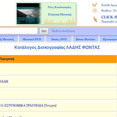
Καλάθι Αγορ
Νέες Κυκλοφορίες
|
Βοήθεια
Επ
Ελληνική Μουσική
CLICK 
Παραλαβή α
Σύνθετη Αναζήτηση
ή Μουσική
Μουσικά DVD
Ταινίες DVD
Δίσκοι Βινυλίου
Προσφορέ
Κατάλογος Δισκογραφίας ΛΑΔΗΣ ΦΩΝΤΑΣ
εριγραφή
ΡΙΑΔΗ
 11 ΑΣΤΥΝΟΜΙΚΑ ΤΡΑΓΟΥΔΙΑ
[Έντεχνα]