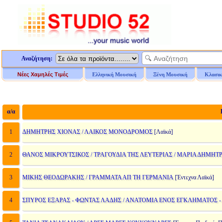
Αναζήτηση:
Νέες Χαμηλές Τιμές
Ελληνική Μουσική
Ξένη Μουσική
Κλασικ
α/α
Π
1
ΔΗΜΗΤΡΗΣ ΧΙΟΝΑΣ / ΛΑΙΚΟΣ ΜΟΝΟΔΡΟΜΟΣ
[Λαϊκά]
2
ΘΑΝΟΣ ΜΙΚΡΟΥΤΣΙΚΟΣ / ΤΡΑΓΟΥΔΙΑ ΤΗΣ ΛΕΥΤΕΡΙΑΣ / ΜΑΡΙΑ ΔΗΜΗΤ
3
ΜΙΚΗΣ ΘΕΟΔΩΡΑΚΗΣ / ΓΡΑΜΜΑΤΑ ΑΠ ΤΗ ΓΕΡΜΑΝΙΑ
[Έντεχνα Λαϊκά]
4
ΣΠΥΡΟΣ ΕΞΑΡΑΣ - ΦΩΝΤΑΣ ΛΑΔΗΣ / ΑΝΑΤΟΜΙΑ ΕΝΟΣ ΕΓΚΛΗΜΑΤΟΣ -