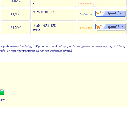
8,80 €
-
Κυκλοφορίας
602507161927
11,95 €
Διαθέσιμο
-
5050466265128
21,50 €
Εκτός Stock
WEA
τα με διαφορετική ένδειξη, ενδέχεται να είναι διαθέσιμα, εντός του χρόνου που αναγράφεται, αναλόγως
νομής. Σε αυτή την περίπτωση θα σας ενημερώσουμε σχετικά.
1178