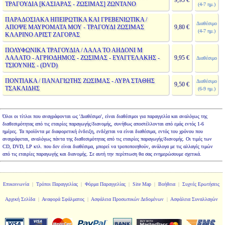
9,95 €
ΤΡΑΓΟΥΔΙΑ [ΚΑΣΙΑΡΑΣ - ΖΩΣΙΜΑΣ] ΖΩΝΤΑΝΟ
(4-7 ημ.)
ΠΑΡΑΔΟΣΙΑΚΑ ΗΠΕΙΡΩΤΙΚΑ ΚΑΙ ΓΡΕΒΕΝΙΩΤΙΚΑ /
Διαθέσιμο
ΑΠΟΨΕ ΜΑΥΡΟΜΑΤΑ ΜΟΥ - ΤΡΑΓΟΥΔΙ ΖΩΣΙΜΑΣ
9,80 €
(4-7 ημ.)
ΚΛΑΡΙΝΟ ΑΡΙΣΤ ΖΑΓΟΡΑΣ
ΠΟΛΥΦΩΝΙΚΑ ΤΡΑΓΟΥΔΙΑ / ΛΑΛΑ ΤΟ ΑΗΔΟΝΙ Μ
ΛΑΛΑΤΟ - ΑΓΡΙΟΔΗΜΟΣ - ΖΩΣΙΜΑΣ - ΕΥΑΓΓΕΛΑΚΗΣ -
9,95 €
Διαθέσιμο
ΤΣΙΟΥΝΗΣ - (DVD)
ΠΟΝΤΙΑΚΑ / ΠΑΝΑΓΙΩΤΗΣ ΖΩΣΙΜΑΣ - ΛΥΡΑ ΣΤΑΘΗΣ
Διαθέσιμο
9,50 €
ΤΣΑΚΛΙΔΗΣ
(6-9 ημ.)
Όλοι οι τίτλοι που αναγράφονται ως 'Διαθέσιμο', είναι διαθέσιμοι για παραγγελία και αναλόγως της
διαθεσιμότητας από τις εταιρίες παραγωγής/διανομής, συνήθως αποστέλλονται από εμάς εντός 1-6
ημέρες. Τα προϊόντα με διαφορετική ένδειξη, ενδέχεται να είναι διαθέσιμα, εντός του χρόνου που
αναγράφεται, αναλόγως πάντα της διαθεσιμότητας από τις εταιρίες παραγωγής/διανομής. Οι τιμές των
CD, DVD, LP κτλ. που δεν είναι διαθέσιμα, μπορεί να τροποποιηθούν, ανάλογα με τις αλλαγές τιμών
από τις εταιρίες παραγωγής και διανομής. Σε αυτή την περίπτωση θα σας ενημερώσουμε σχετικά.
Επικοινωνία
|
Τρόποι Παραγγελίας
|
Φόρμα Παραγγελίας
|
Site Map
|
Βοήθεια
|
Συχνές Ερωτήσεις
Αρχική Σελίδα
|
Αναφορά Σφάλματος
|
Ασφάλεια Προσωπικών Δεδομένων
|
Ασφάλεια Συναλλαγών