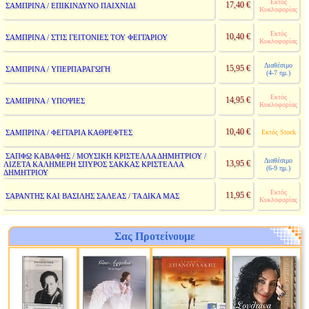
Εκτός
17,40 €
ΣΑΜΠΡΙΝΑ / ΕΠΙΚΙΝΔΥΝΟ ΠΑΙΧΝΙΔΙ
Κυκλοφορίας
Εκτός
10,40 €
ΣΑΜΠΡΙΝΑ / ΣΤΙΣ ΓΕΙΤΟΝΙΕΣ ΤΟΥ ΦΕΓΓΑΡΙΟΥ
Κυκλοφορίας
Διαθέσιμο
15,95 €
ΣΑΜΠΡΙΝΑ / ΥΠΕΡΠΑΡΑΓΩΓΗ
(4-7 ημ.)
Εκτός
14,95 €
ΣΑΜΠΡΙΝΑ / ΥΠΟΨΙΕΣ
Κυκλοφορίας
10,40 €
ΣΑΜΠΡΙΝΑ / ΦΕΓΓΑΡΙΑ ΚΑΘΡΕΦΤΕΣ
Εκτός Stock
ΣΑΠΦΩ ΚΑΒΑΦΗΣ / ΜΟΥΣΙΚΗ ΚΡΙΣΤΕΛΛΑ ΔΗΜΗΤΡΙΟΥ /
Διαθέσιμο
13,95 €
ΛΙΖΕΤΑ ΚΑΛΗΜΕΡΗ ΣΠΥΡΟΣ ΣΑΚΚΑΣ ΚΡΙΣΤΕΛΛΑ
(6-9 ημ.)
ΔΗΜΗΤΡΙΟΥ
Εκτός
11,95 €
ΣΑΡΑΝΤΗΣ ΚΑΙ ΒΑΣΙΛΗΣ ΣΑΛΕΑΣ / ΤΑ ΔΙΚΑ ΜΑΣ
Κυκλοφορίας
Σας Προτείνουμε