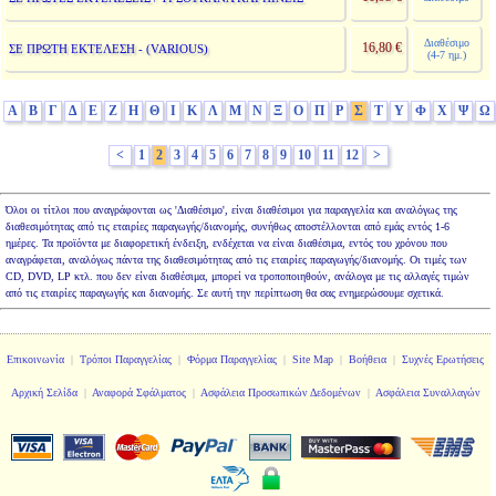
Διαθέσιμο
16,80 €
ΣΕ ΠΡΩΤΗ ΕΚΤΕΛΕΣΗ - (VARIOUS)
(4-7 ημ.)
Α
Β
Γ
Δ
Ε
Ζ
Η
Θ
Ι
Κ
Λ
Μ
Ν
Ξ
Ο
Π
Ρ
Σ
Τ
Υ
Φ
Χ
Ψ
Ω
<
1
2
3
4
5
6
7
8
9
10
11
12
>
Όλοι οι τίτλοι που αναγράφονται ως 'Διαθέσιμο', είναι διαθέσιμοι για παραγγελία και αναλόγως της
διαθεσιμότητας από τις εταιρίες παραγωγής/διανομής, συνήθως αποστέλλονται από εμάς εντός 1-6
ημέρες. Τα προϊόντα με διαφορετική ένδειξη, ενδέχεται να είναι διαθέσιμα, εντός του χρόνου που
αναγράφεται, αναλόγως πάντα της διαθεσιμότητας από τις εταιρίες παραγωγής/διανομής. Οι τιμές των
CD, DVD, LP κτλ. που δεν είναι διαθέσιμα, μπορεί να τροποποιηθούν, ανάλογα με τις αλλαγές τιμών
από τις εταιρίες παραγωγής και διανομής. Σε αυτή την περίπτωση θα σας ενημερώσουμε σχετικά.
Επικοινωνία
|
Τρόποι Παραγγελίας
|
Φόρμα Παραγγελίας
|
Site Map
|
Βοήθεια
|
Συχνές Ερωτήσεις
Αρχική Σελίδα
|
Αναφορά Σφάλματος
|
Ασφάλεια Προσωπικών Δεδομένων
|
Ασφάλεια Συναλλαγών