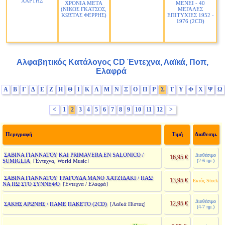
ΧΑΡΤΗΣ
ΧΡΟΝΙΑ ΜΕΤΑ
ΜΕΝΕΙ - 40
(ΝΙΚΟΣ ΓΚΑΤΣΟΣ,
ΜΕΓΑΛΕΣ
ΚΩΣΤΑΣ ΦΕΡΡΗΣ)
ΕΠΙΤΥΧΙΕΣ 1952 -
1976 (2CD)
Αλφαβητικός Κατάλογος CD Έντεχνα, Λαϊκά, Ποπ,
Ελαφρά
Α
Β
Γ
Δ
Ε
Ζ
Η
Θ
Ι
Κ
Λ
Μ
Ν
Ξ
Ο
Π
Ρ
Σ
Τ
Υ
Φ
Χ
Ψ
Ω
<
1
2
3
4
5
6
7
8
9
10
11
12
>
Περιγραφή
Τιμή
Διαθεσιμ.
ΣΑΒΙΝΑ ΓΙΑΝΝΑΤΟΥ ΚΑΙ PRIMAVERA EN SALONICO /
Διαθέσιμο
16,95 €
SUMIGLIA
(2-6 ημ.)
[Έντεχνα, World Music]
ΣΑΒΙΝΑ ΓΙΑΝΝΑΤΟΥ ΤΡΑΓΟΥΔΑ ΜΑΝΟ ΧΑΤΖΙΔΑΚΙ / ΠΑΩ
13,95 €
Εκτός Stock
ΝΑ ΠΩ ΣΤΟ ΣΥΝΝΕΦΟ
[Έντεχνα / Ελαφρά]
Διαθέσιμο
12,95 €
ΣΑΚΗΣ ΑΡΩΝΗΣ / ΠΑΜΕ ΠΑΚΕΤΟ (2CD)
[Λαϊκά Πίστας]
(4-7 ημ.)