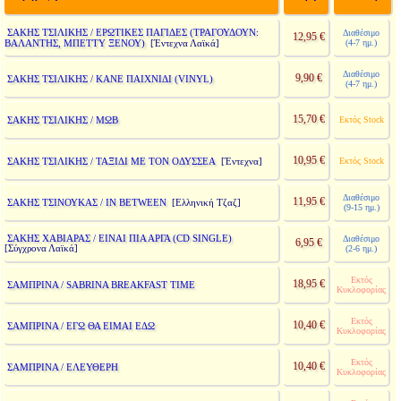
ΣΑΚΗΣ ΤΣΙΛΙΚΗΣ / ΕΡΩΤΙΚΕΣ ΠΑΓΙΔΕΣ (ΤΡΑΓΟΥΔΟΥΝ:
Διαθέσιμο
12,95 €
ΒΑΛΑΝΤΗΣ, ΜΠΕΤΤΥ ΞΕΝΟΥ)
(4-7 ημ.)
[Έντεχνα Λαϊκά]
Διαθέσιμο
9,90 €
ΣΑΚΗΣ ΤΣΙΛΙΚΗΣ / ΚΑΝΕ ΠΑΙΧΝΙΔΙ (VINYL)
(4-7 ημ.)
15,70 €
ΣΑΚΗΣ ΤΣΙΛΙΚΗΣ / ΜΩΒ
Εκτός Stock
10,95 €
ΣΑΚΗΣ ΤΣΙΛΙΚΗΣ / ΤΑΞΙΔΙ ΜΕ ΤΟΝ ΟΔΥΣΣΕΑ
Εκτός Stock
[Έντεχνα]
Διαθέσιμο
11,95 €
ΣΑΚΗΣ ΤΣΙΝΟΥΚΑΣ / IN BETWEEN
[Ελληνική Τζαζ]
(9-15 ημ.)
ΣΑΚΗΣ ΧΑΒΙΑΡΑΣ / ΕΙΝΑΙ ΠΙΑ ΑΡΓΑ (CD SINGLE)
Διαθέσιμο
6,95 €
[Σύγχρονα Λαϊκά]
(2-6 ημ.)
Εκτός
18,95 €
ΣΑΜΠΡΙΝΑ / SABRINA BREAKFAST TIME
Κυκλοφορίας
Εκτός
10,40 €
ΣΑΜΠΡΙΝΑ / ΕΓΩ ΘΑ ΕΙΜΑΙ ΕΔΩ
Κυκλοφορίας
Εκτός
10,40 €
ΣΑΜΠΡΙΝΑ / ΕΛΕΥΘΕΡΗ
Κυκλοφορίας