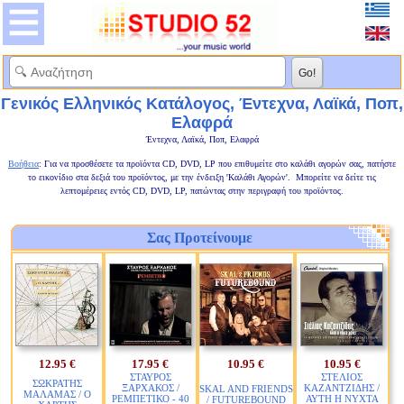
Γενικός Ελληνικός Κατάλογος, Έντεχνα, Λαϊκά, Ποπ,
Ελαφρά
Έντεχνα, Λαϊκά, Ποπ, Ελαφρά
Βοήθεια
: Για να προσθέσετε τα προϊόντα CD, DVD, LP που επιθυμείτε στο καλάθι αγορών σας, πατήστε
το εικονίδιο στα δεξιά του προϊόντος, με την ένδειξη 'Καλάθι Αγορών'. Μπορείτε να δείτε τις
λεπτομέρειες εντός CD, DVD, LP, πατώντας στην περιγραφή του προϊόντος.
Σας Προτείνουμε
12.95 €
17.95 €
10.95 €
10.95 €
ΣΤΑΥΡΟΣ
ΣΤΕΛΙΟΣ
ΣΩΚΡΑΤΗΣ
ΞΑΡΧΑΚΟΣ /
ΚΑΖΑΝΤΖΙΔΗΣ /
SKAL AND FRIENDS
ΜΑΛΑΜΑΣ / Ο
ΡΕΜΠΕΤΙΚΟ - 40
ΑΥΤΗ Η ΝΥΧΤΑ
/ FUTUREBOUND