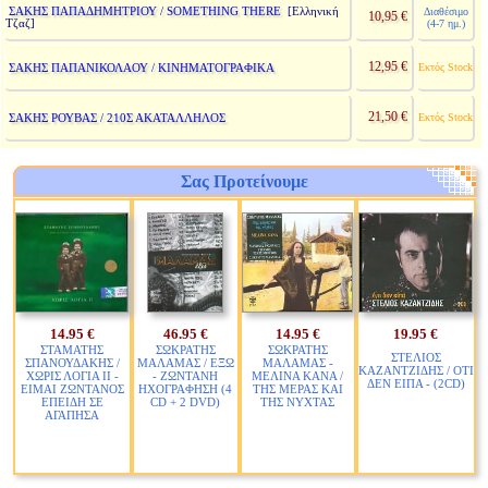
ΣΑΚΗΣ ΠΑΠΑΔΗΜΗΤΡΙΟΥ / SOMETHING THERE
[Ελληνική
Διαθέσιμο
10,95 €
Τζαζ]
(4-7 ημ.)
12,95 €
ΣΑΚΗΣ ΠΑΠΑΝΙΚΟΛΑΟΥ / ΚΙΝΗΜΑΤΟΓΡΑΦΙΚΑ
Εκτός Stock
21,50 €
ΣΑΚΗΣ ΡΟΥΒΑΣ / 210Σ ΑΚΑΤΑΛΛΗΛΟΣ
Εκτός Stock
Σας Προτείνουμε
14.95 €
46.95 €
14.95 €
19.95 €
ΣΤΑΜΑΤΗΣ
ΣΩΚΡΑΤΗΣ
ΣΩΚΡΑΤΗΣ
ΣΤΕΛΙΟΣ
ΣΠΑΝΟΥΔΑΚΗΣ /
ΜΑΛΑΜΑΣ / ΕΞΩ
ΜΑΛΑΜΑΣ -
ΚΑΖΑΝΤΖΙΔΗΣ / ΟΤΙ
ΧΩΡΙΣ ΛΟΓΙΑ ΙΙ -
- ΖΩΝΤΑΝΗ
ΜΕΛΙΝΑ ΚΑΝΑ /
ΔΕΝ ΕΙΠΑ - (2CD)
ΕΙΜΑΙ ΖΩΝΤΑΝΟΣ
ΗΧΟΓΡΑΦΗΣΗ (4
ΤΗΣ ΜΕΡΑΣ ΚΑΙ
ΕΠΕΙΔΗ ΣΕ
CD + 2 DVD)
ΤΗΣ ΝΥΧΤΑΣ
ΑΓΑΠΗΣΑ