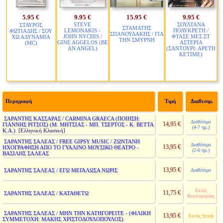
5.95 €
9.95 €
15.95 €
9.95 €
STEVE
ΣΟΥΛΤΑΝΑ
ΣΤΑΥΡΟΣ
ΣΤΑΜΑΤΗΣ
LEMONAKIS -
ΠΟΛΥΚΡΕΤΗ /
ΦΩΤΙΑΔΗΣ / ΣΟΥ
ΣΠΑΝΟΥΔΑΚΗΣ / ΓΙΑ
JOHN NYCHIS /
ΦΤΑΣΕ ΜΕΣ ΣΤ
ΧΩ ΑΔΥΝΑΜΙΑ
ΤΗΝ ΣΜΥΡΝΗ
GINE AGGELOS (BE
ΑΣΤΕΡΙΑ
(MC)
AN ANGEL)
(ΣΑΝΤΟΥΡΙ: ΑΡΕΤΗ
ΚΕΤΙΜΕ)
Περιγραφή
Τιμή
Διαθεσιμ.
ΣΑΡΑΝΤΗΣ ΚΑΣΣΑΡΑΣ / CARMINA GRAECA (ΠΟΙΗΣΗ:
Διαθέσιμο
14,95 €
ΓΙΑΝΝΗΣ ΡΙΤΣΟΣ) (Μ. ΜΗΤΣΙΑΣ - ΜΠ. ΤΣΕΡΤΟΣ - Κ. ΒΕΤΤΑ
(4-7 ημ.)
Κ.Α.)
[Ελληνική Κλασική]
ΣΑΡΑΝΤΗΣ ΣΑΛΕΑΣ / FREE GIPSY MUSIC / ΖΩΝΤΑΝΗ
Διαθέσιμο
13,95 €
ΗΧΟΓΡΑΦΗΣΗ ΑΠΟ ΤΟ ΓΥΑΛΙΝΟ ΜΟΥΣΙΚΟ ΘΕΑΤΡΟ -
(2-6 ημ.)
ΒΑΣΙΛΗΣ ΣΑΛΕΑΣ
13,95 €
ΣΑΡΑΝΤΗΣ ΣΑΛΕΑΣ / ΕΓΩ ΜΕΓΑΛΩΣΑ ΝΩΡΙΣ
Διαθέσιμο
Εκτός
11,75 €
ΣΑΡΑΝΤΗΣ ΣΑΛΕΑΣ / ΚΑΤΑΘΕΤΩ
Κυκλοφορίας
ΣΑΡΑΝΤΗΣ ΣΑΛΕΑΣ / ΜΗΝ ΤΗΝ ΚΑΤΗΓΟΡΕΙΤΕ - (ΦΙΛΙΚΗ
13,95 €
Εκτός Stock
ΣΥΜΜΕΤΟΧΗ: ΜΑΚΗΣ ΧΡΙΣΤΟΔΟΥΛΟΠΟΥΛΟΣ)