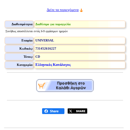
Δείτε τα περιεχόμενα
Διαθεσιμότητα:
Διαθέσιμο για παραγγελία
Συνήθως αποστέλλεται εντός 6-9 εργάσιμων ημερών
Εταιρία:
UNIVERSAL
Κωδικός:
731452616227
Τύπος:
CD
Ελληνικός Κατάλογος
Κατηγορία: