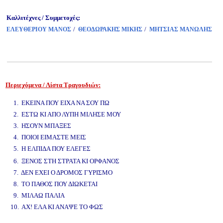
Καλλιτέχνες / Συμμετοχές:
/
/
ΕΛΕΥΘΕΡΙΟΥ ΜΑΝΟΣ
ΘΕΟΔΩΡΑΚΗΣ ΜΙΚΗΣ
ΜΗΤΣΙΑΣ ΜΑΝΩΛΗΣ
Περιεχόμενα / Λίστα Τραγουδιών:
www.studio52.gr
1. ΕΚΕΙΝΑ ΠΟΥ ΕΙΧΑ ΝΑ ΣΟΥ ΠΩ
2. ΕΣΤΩ ΚΙ ΑΠΟ ΛΥΠΗ ΜΙΛΗΣΕ ΜΟΥ
3. ΗΣΟΥΝ ΜΠΑΞΕΣ
4. ΠΟΙΟΙ ΕΙΜΑΣΤΕ ΜΕΙΣ
5. Η ΕΛΠΙΔΑ ΠΟΥ ΕΛΕΓΕΣ
www.studio52.gr
6. ΞΕΝΟΣ ΣΤΗ ΣΤΡΑΤΑ ΚΙ ΟΡΦΑΝΟΣ
7. ΔΕΝ ΕΧΕΙ Ο ΔΡΟΜΟΣ ΓΥΡΙΣΜΟ
8. ΤΟ ΠΑΘΟΣ ΠΟΥ ΔΙΩΚΕΤΑΙ
9. ΜΙΛΑΩ ΠΑΛΙΑ
10. ΑΧ! ΕΛΑ ΚΙ ΑΝΑΨΕ ΤΟ ΦΩΣ
www.studio52.gr