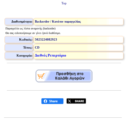
Top
Διαθεσιμότητα:
Backorder / Κατόπιν παραγγελίας
Παραγγελία ως λίστα αναμονής (backorder)
Θα σας ειδοποιήσουμε αν γίνει ξανά διαθέσιμο.
Κωδικός:
5023224082923
Τύπος:
CD
Διεθνές Ρεπερτόριο
Κατηγορία: