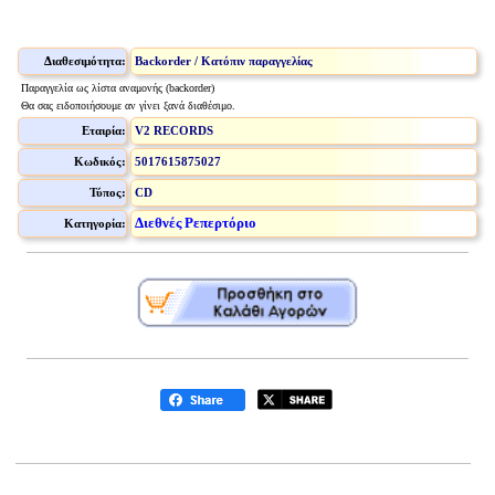
Διαθεσιμότητα:
Backorder / Κατόπιν παραγγελίας
Παραγγελία ως λίστα αναμονής (backorder)
Θα σας ειδοποιήσουμε αν γίνει ξανά διαθέσιμο.
Εταιρία:
V2 RECORDS
Κωδικός:
5017615875027
Τύπος:
CD
Διεθνές Ρεπερτόριο
Κατηγορία: