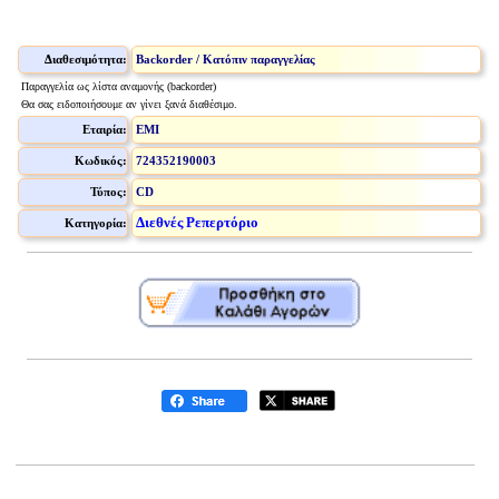
Διαθεσιμότητα:
Backorder / Κατόπιν παραγγελίας
Παραγγελία ως λίστα αναμονής (backorder)
Θα σας ειδοποιήσουμε αν γίνει ξανά διαθέσιμο.
Εταιρία:
EMI
Κωδικός:
724352190003
Τύπος:
CD
Διεθνές Ρεπερτόριο
Κατηγορία: