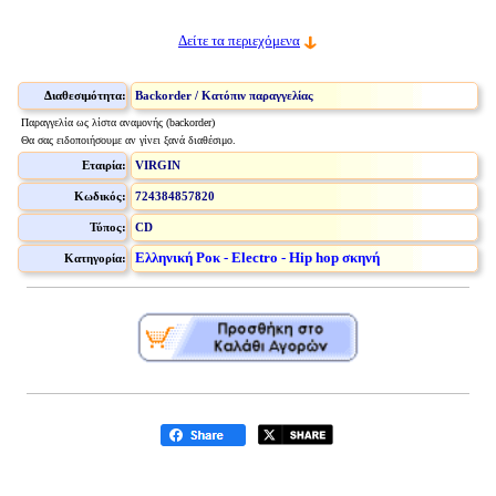
Δείτε τα περιεχόμενα
Διαθεσιμότητα:
Backorder / Κατόπιν παραγγελίας
Παραγγελία ως λίστα αναμονής (backorder)
Θα σας ειδοποιήσουμε αν γίνει ξανά διαθέσιμο.
Εταιρία:
VIRGIN
Κωδικός:
724384857820
Τύπος:
CD
Ελληνική Ροκ - Electro - Hip hop σκηνή
Κατηγορία: