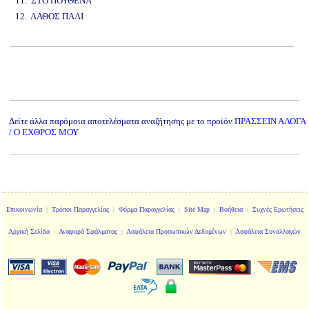
11. ΣΤΟ ΠΟΥΘΕΝΑ
12. ΛΑΘΟΣ ΠΑΛΙ
www.studio52.gr
Δείτε άλλα παρόμοια αποτελέσματα αναζήτησης με το προϊόν
ΠΡΑΣΣΕΙΝ ΑΛΟΓΑ
/ Ο ΕΧΘΡΟΣ ΜΟΥ
Επικοινωνία
|
Τρόποι Παραγγελίας
|
Φόρμα Παραγγελίας
|
Site Map
|
Βοήθεια
|
Συχνές Ερωτήσεις
Αρχική Σελίδα
|
Αναφορά Σφάλματος
|
Ασφάλεια Προσωπικών Δεδομένων
|
Ασφάλεια Συναλλαγών