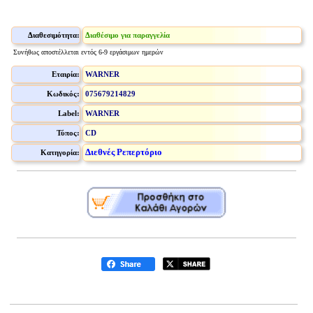
Διαθεσιμότητα:
Διαθέσιμο για παραγγελία
Συνήθως αποστέλλεται εντός 6-9 εργάσιμων ημερών
Εταιρία:
WARNER
Κωδικός:
075679214829
Label:
WARNER
Τύπος:
CD
Διεθνές Ρεπερτόριο
Κατηγορία: