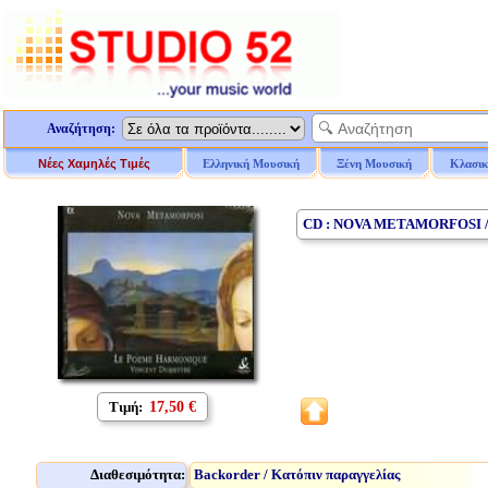
Αναζήτηση:
Νέες Χαμηλές Τιμές
Ελληνική Μουσική
Ξένη Μουσική
Κλασικ
CD : NOVA METAMORFOSI 
Τιμή:
17,50 €
Διαθεσιμότητα:
Backorder / Κατόπιν παραγγελίας