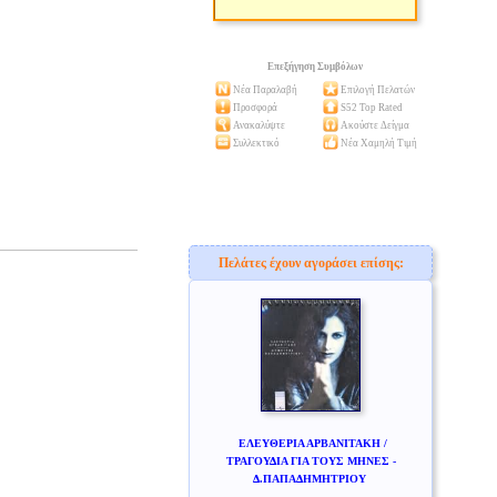
Επεξήγηση Συμβόλων
Νέα Παραλαβή
Επιλογή Πελατών
Προσφορά
S52 Top Rated
Ανακαλύψτε
Ακούστε Δείγμα
Συλλεκτικό
Νέα Χαμηλή Τιμή
Πελάτες έχουν αγοράσει επίσης:
ΕΛΕΥΘΕΡΙΑ ΑΡΒΑΝΙΤΑΚΗ /
ΤΡΑΓΟΥΔΙΑ ΓΙΑ ΤΟΥΣ ΜΗΝΕΣ -
Δ.ΠΑΠΑΔΗΜΗΤΡΙΟΥ