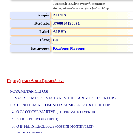
Παραγγελία ως λίστα αναμονής (backorder)
Θα σας ειδοποιήσουμε αν γίνει ξανά διαθέσιμο.
Εταιρία:
ALPHA
Κωδικός:
3760014190391
Label:
ALPHA
Τύπος:
CD
Κατηγορία:
Κλασσική Μουσική
Περιεχόμενα / Λίστα Τραγουδιών:
www.studio52.gr
NOVA METAMORFOSI
SACRED MUSIC IN MILAN IN THE EARLY 17TH CENTURY
1-3. CONFITEMINI DOMINO-PSAUME EN FAUX BOURDON
4. O GLORIOSE MARTYR
(COPPINI-MONTEVERDI)
5. KYRIE ELEISON
(RUFFO)
www.studio52.gr
6. O INFELIX RECESSUS
(COPPINI-MONTEVERDI)