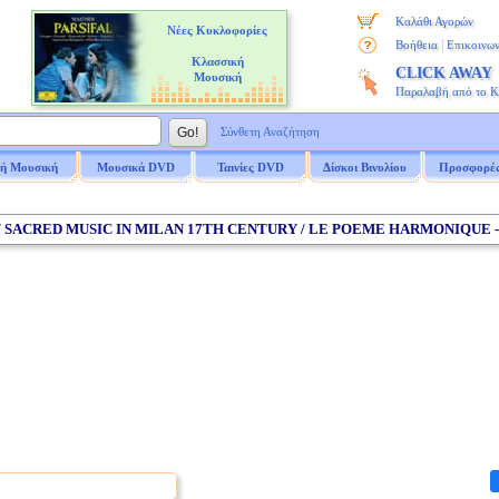
Καλάθι Αγορών
Νέες Κυκλοφορίες
|
Βοήθεια
Επικοινων
Κλασσική
CLICK AWAY
Μουσική
Παραλαβή από το 
Σύνθετη Αναζήτηση
ή Μουσική
Μουσικά DVD
Ταινίες DVD
Δίσκοι Βινυλίου
Προσφορέ
/ SACRED MUSIC IN MILAN 17TH CENTURY / LE POEME HARMONIQUE 