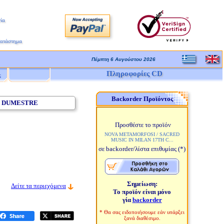
ία
Κατάστημα
Πέμπτη 6 Αυγούστου 2026
Πληροφορίες CD
ς
Backorder Προϊόντος
- DUMESTRE
Προσθέστε το προϊόν
NOVA METAMORFOSI / SACRED
MUSIC IN MILAN 17TH C...
σε backorder/λίστα επιθυμίας
(*)
Σημείωση:
Δείτε τα περιεχόμενα
Το προϊόν είναι μόνο
γία
backorder
* Θα σας ειδοποιήσουμε εάν υπάρξει
ξανά διαθέσιμο.