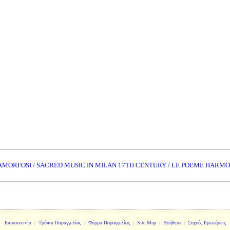
MORFOSI / SACRED MUSIC IN MILAN 17TH CENTURY / LE POEME HARM
Επικοινωνία
|
Τρόποι Παραγγελίας
|
Φόρμα Παραγγελίας
|
Site Map
|
Βοήθεια
|
Συχνές Ερωτήσεις