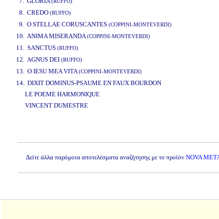
7. GLORIA
(RUFFO)
8. CREDO
(RUFFO)
9. O STELLAE CORUSCANTES
(COPPINI-MONTEVERDI)
10. ANIMA MISERANDA
(COPPINI-MONTEVERDI)
11. SANCTUS
(RUFFO)
12. AGNUS DEI
(RUFFO)
13. O IESU MEA VITA
(COPPINI-MONTEVERDI)
14. DIXIT DOMINUS-PSAUME EN FAUX BOURDON
LE POEME HARMONIQUE
VINCENT DUMESTRE
www.studio52.gr
Δείτε άλλα παρόμοια αποτελέσματα αναζήτησης με το προϊόν
NOVA META