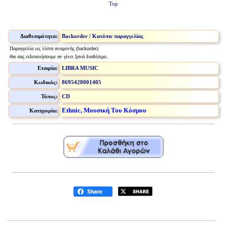
Top
Διαθεσιμότητα:
Backorder / Κατόπιν παραγγελίας
Παραγγελία ως λίστα αναμονής (backorder)
Θα σας ειδοποιήσουμε αν γίνει ξανά διαθέσιμο.
Εταιρία:
LIBRA MUSIC
Κωδικός:
8695428001405
Τύπος:
CD
Ethnic, Μουσική Του Κόσμου
Κατηγορία: