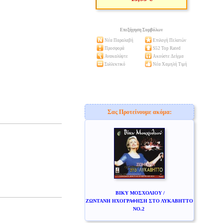
Επεξήγηση Συμβόλων
Νέα Παραλαβή
Επιλογή Πελατών
Προσφορά
S52 Top Rated
Ανακαλύψτε
Ακούστε Δείγμα
Συλλεκτικό
Νέα Χαμηλή Τιμή
Σας Προτείνουμε ακόμα:
ΒΙΚΥ ΜΟΣΧΟΛΙΟΥ /
ΖΩΝΤΑΝΗ ΗΧΟΓΡΑΦΗΣΗ ΣΤΟ ΛΥΚΑΒΗΤΤΟ
NO.2