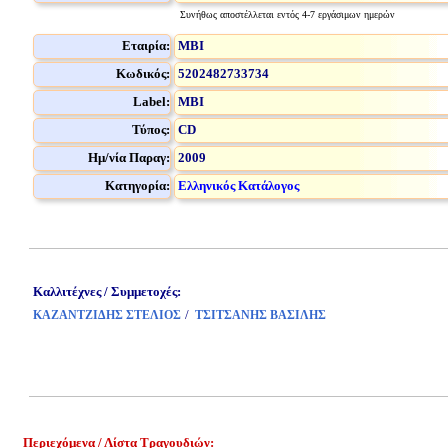
Συνήθως αποστέλλεται εντός 4-7 εργάσιμων ημερών
Εταιρία:
MBI
Κωδικός:
5202482733734
Label:
MBI
Τύπος:
CD
Ημ/νία Παραγ:
2009
Κατηγορία:
Ελληνικός Κατάλογος
Καλλιτέχνες / Συμμετοχές:
/
ΚΑΖΑΝΤΖΙΔΗΣ ΣΤΕΛΙΟΣ
ΤΣΙΤΣΑΝΗΣ ΒΑΣΙΛΗΣ
Περιεχόμενα / Λίστα Τραγουδιών: