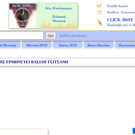
Καλάθι Αγορών
Νέες Κυκλοφορίες
|
Βοήθεια
Επικοινων
Ελληνική
CLICK AWAY
Μουσική
Παραλαβή από το 
Σύνθετη Αναζήτηση
ή Μουσική
Μουσικά DVD
Ταινίες DVD
Δίσκοι Βινυλίου
Προσφορέ
ΔΗΣ ΕΡΜΗΝΕΥΕΙ ΒΑΣΙΛΗ ΤΣΙΤΣΑΝΗ