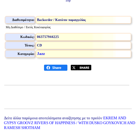
Top
Διαθεσιμότητα:
Backorder / Κατόπιν παραγγελίας
Μη Διαθέσιμο / Εκτός Κυκλοφορίας
Κωδικός:
063757944225
Τύπος:
CD
Jazz
Κατηγορία:
Δείτε άλλα παρόμοια αποτελέσματα αναζήτησης με το προϊόν
EKREM AND
GYPSY GROOVZ RIVERS OF HAPPINESS / WITH DUSKO GOYKOVICH AND
RAMESH SHOTHAM