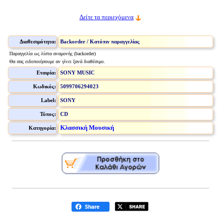
Δείτε τα περιεχόμενα
Διαθεσιμότητα:
Backorder / Κατόπιν παραγγελίας
Παραγγελία ως λίστα αναμονής (backorder)
Θα σας ειδοποιήσουμε αν γίνει ξανά διαθέσιμο.
Εταιρία:
SONY MUSIC
Κωδικός:
5099706294023
Label:
SONY
Τύπος:
CD
Κλασσική Μουσική
Κατηγορία: