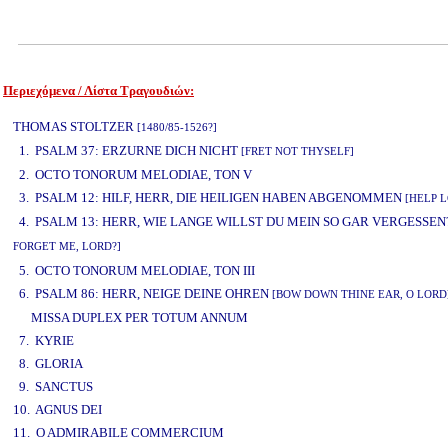
Περιεχόμενα / Λίστα Τραγουδιών:
www.studio52.gr
THOMAS STOLTZER
[1480/85-1526?]
1. PSALM 37: ERZURNE DICH NICHT
[FRET NOT THYSELF]
2. OCTO TONORUM MELODIAE, TON V
3. PSALM 12: HILF, HERR, DIE HEILIGEN HABEN ABGENOMMEN
[HELP L
4. PSALM 13: HERR, WIE LANGE WILLST DU MEIN SO GAR VERGESSEN
FORGET ME, LORD?]
www.studio52.gr
5. OCTO TONORUM MELODIAE, TON III
6. PSALM 86: HERR, NEIGE DEINE OHREN
[BOW DOWN THINE EAR, O LORD
MISSA DUPLEX PER TOTUM ANNUM
7. KYRIE
8. GLORIA
9. SANCTUS
10. AGNUS DEI
11. O ADMIRABILE COMMERCIUM