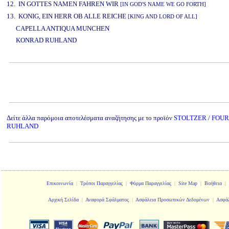
12. IN GOTTES NAMEN FAHREN WIR
[IN GOD'S NAME WE GO FORTH]
13. KONIG, EIN HERR OB ALLE REICHE
[KING AND LORD OF ALL]
CAPELLA ANTIQUA MUNCHEN
KONRAD RUHLAND
www.studio52.gr
Δείτε άλλα παρόμοια αποτελέσματα αναζήτησης με το προϊόν
STOLTZER / FOU
RUHLAND
Επικοινωνία
|
Τρόποι Παραγγελίας
|
Φόρμα Παραγγελίας
|
Site Map
|
Βοήθεια
|
Αρχική Σελίδα
|
Αναφορά Σφάλματος
|
Ασφάλεια Προσωπικών Δεδομένων
|
Ασφάλ