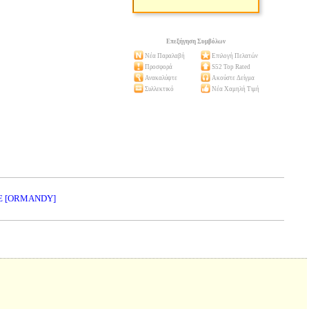
Επεξήγηση Συμβόλων
Νέα Παραλαβή
Επιλογή Πελατών
Προσφορά
S52 Top Rated
Ανακαλύψτε
Ακούστε Δείγμα
Συλλεκτικό
Νέα Χαμηλή Τιμή
LE [ORMANDY]