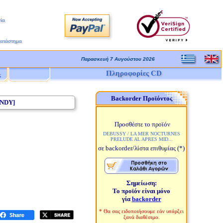
ία
Κατάστημα
Παρασκευή 7 Αυγούστου 2026
Πληροφορίες CD
ς
Backorder Προϊόντος
ANDY]
Προσθέστε το προϊόν
DEBUSSY / LA MER NOCTURNES
PRELUDE AL APRES MID...
σε backorder/λίστα επιθυμίας
(*)
Σημείωση:
Το προϊόν είναι μόνο
γία
backorder
* Θα σας ειδοποιήσουμε εάν υπάρξει
ξανά διαθέσιμο.