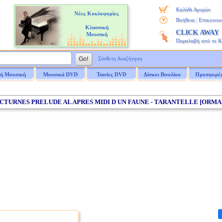
Καλάθι Αγορών
Νέες Κυκλοφορίες
|
Βοήθεια
Επικοινων
Κλασσική
CLICK AWAY
Μουσική
Παραλαβή από το 
Σύνθετη Αναζήτηση
ή Μουσική
Μουσικά DVD
Ταινίες DVD
Δίσκοι Βινυλίου
Προσφορέ
NOCTURNES PRELUDE AL APRES MIDI D UN FAUNE - TARANTELLE [ORM