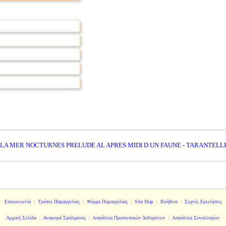
 LA MER NOCTURNES PRELUDE AL APRES MIDI D UN FAUNE - TARANTEL
Επικοινωνία
|
Τρόποι Παραγγελίας
|
Φόρμα Παραγγελίας
|
Site Map
|
Βοήθεια
|
Συχνές Ερωτήσεις
Αρχική Σελίδα
|
Αναφορά Σφάλματος
|
Ασφάλεια Προσωπικών Δεδομένων
|
Ασφάλεια Συναλλαγών