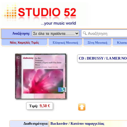
Αναζήτηση:
Νέες Χαμηλές Τιμές
Ελληνική Μουσική
Ξένη Μουσική
Κλασικ
CD : DEBUSSY / LA MER 
Τιμή:
9,50 €
Διαθεσιμότητα:
Backorder / Κατόπιν παραγγελίας