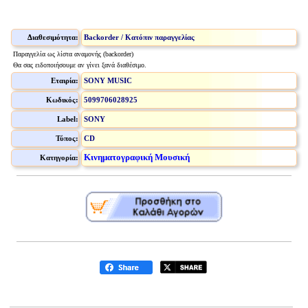
Διαθεσιμότητα:
Backorder / Κατόπιν παραγγελίας
Παραγγελία ως λίστα αναμονής (backorder)
Θα σας ειδοποιήσουμε αν γίνει ξανά διαθέσιμο.
Εταιρία:
SONY MUSIC
Κωδικός:
5099706028925
Label:
SONY
Τύπος:
CD
Κινηματογραφική Μουσική
Κατηγορία: