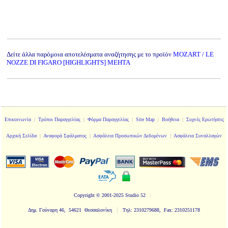
Δείτε άλλα παρόμοια αποτελέσματα αναζήτησης με το προϊόν
MOZART / LE
NOZZE DI FIGARO [HIGHLIGHTS] MEHTA
Επικοινωνία
|
Τρόποι Παραγγελίας
|
Φόρμα Παραγγελίας
|
Site Map
|
Βοήθεια
|
Συχνές Ερωτήσεις
Αρχική Σελίδα
|
Αναφορά Σφάλματος
|
Ασφάλεια Προσωπικών Δεδομένων
|
Ασφάλεια Συναλλαγών
Copyright
© 2001-2025 Studio 52
|
|
Δημ. Γούναρη 46, 54621 Θεσσαλονίκη
Τηλ: 2310279688, Fax: 2310251178