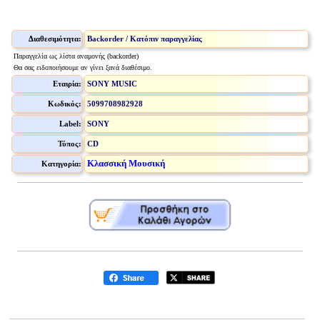
Διαθεσιμότητα:
Backorder / Κατόπιν παραγγελίας
Παραγγελία ως λίστα αναμονής (backorder)
Θα σας ειδοποιήσουμε αν γίνει ξανά διαθέσιμο.
Εταιρία:
SONY MUSIC
Κωδικός:
5099708982928
Label:
SONY
Τύπος:
CD
Κλασσική Μουσική
Κατηγορία: