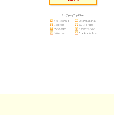
Επεξήγηση Συμβόλων
Νέα Παραλαβή
Επιλογή Πελατών
Προσφορά
S52 Top Rated
Ανακαλύψτε
Ακούστε Δείγμα
Συλλεκτικό
Νέα Χαμηλή Τιμή