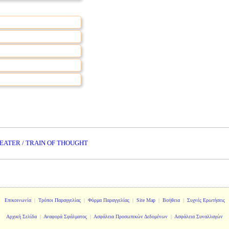
ATER / TRAIN OF THOUGHT
Επικοινωνία
|
Τρόποι Παραγγελίας
|
Φόρμα Παραγγελίας
|
Site Map
|
Βοήθεια
|
Συχνές Ερωτήσεις
Αρχική Σελίδα
|
Αναφορά Σφάλματος
|
Ασφάλεια Προσωπικών Δεδομένων
|
Ασφάλεια Συναλλαγών