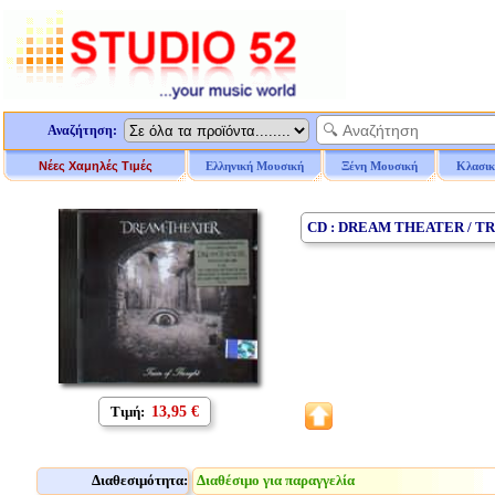
Αναζήτηση:
Νέες Χαμηλές Τιμές
Ελληνική Μουσική
Ξένη Μουσική
Κλασικ
CD : DREAM THEATER / T
Τιμή:
13,95 €
Διαθεσιμότητα:
Διαθέσιμο για παραγγελία