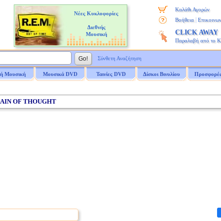
Καλάθι Αγορών
Νέες Κυκλοφορίες
|
Βοήθεια
Επικοινων
Διεθνής
CLICK AWAY
Μουσική
Παραλαβή από το 
Σύνθετη Αναζήτηση
ή Μουσική
Μουσικά DVD
Ταινίες DVD
Δίσκοι Βινυλίου
Προσφορέ
RAIN OF THOUGHT