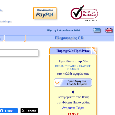
ία
Κατάστημα
Πέμπτη 6 Αυγούστου 2026
Πληροφορίες CD
ς
Παραγγελία Προϊόντος
Προσθέστε το προϊόν
DREAM THEATER / TRAIN OF
THOUGHT
στο καλάθι αγορών σας
ή
μεταφερθείτε απευθείας
στη Φόρμα Παραγγελίας
Αγοράστε Τώρα
13,95 €