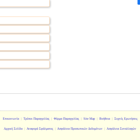
Επικοινωνία
|
Τρόποι Παραγγελίας
|
Φόρμα Παραγγελίας
|
Site Map
|
Βοήθεια
|
Συχνές Ερωτήσεις
Αρχική Σελίδα
|
Αναφορά Σφάλματος
|
Ασφάλεια Προσωπικών Δεδομένων
|
Ασφάλεια Συναλλαγών