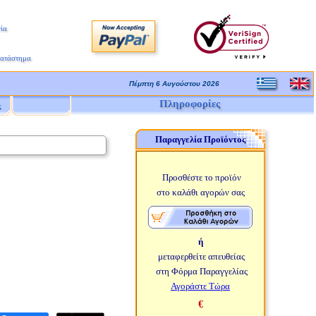
ία
Κατάστημα
Πέμπτη 6 Αυγούστου 2026
Πληροφορίες
ς
Παραγγελία Προϊόντος
Προσθέστε το προϊόν
στο καλάθι αγορών σας
ή
μεταφερθείτε απευθείας
στη Φόρμα Παραγγελίας
Αγοράστε Τώρα
€