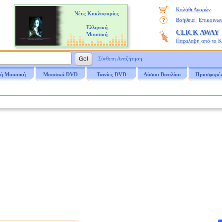
Καλάθι Αγορών
Νέες Κυκλοφορίες
|
Βοήθεια
Επικοινων
Ελληνική
CLICK AWAY
Μουσική
Παραλαβή από το 
Σύνθετη Αναζήτηση
ή Μουσική
Μουσικά DVD
Ταινίες DVD
Δίσκοι Βινυλίου
Προσφορέ