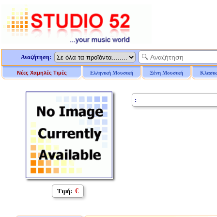
Αναζήτηση:
Νέες Χαμηλές Τιμές
Ελληνική Μουσική
Ξένη Μουσική
Κλασικ
:
Τιμή:
€