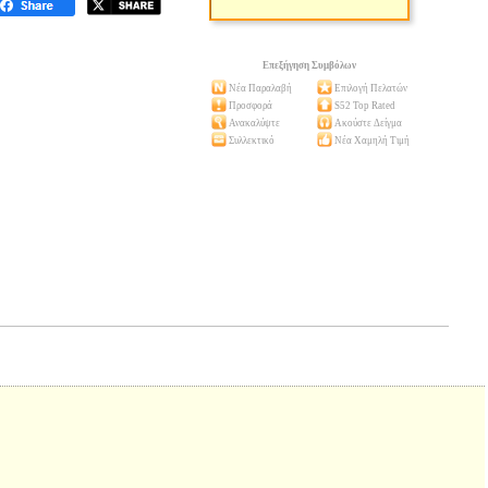
Επεξήγηση Συμβόλων
Νέα Παραλαβή
Επιλογή Πελατών
Προσφορά
S52 Top Rated
Ανακαλύψτε
Ακούστε Δείγμα
Συλλεκτικό
Νέα Χαμηλή Τιμή