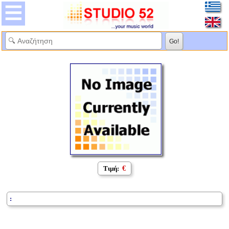
Τιμή:
€
: