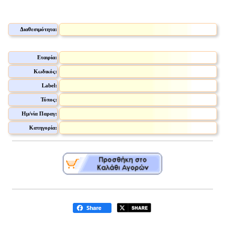
Διαθεσιμότητα:
Εταιρία:
Κωδικός:
Label:
Τύπος:
Ημ/νία Παραγ:
Κατηγορία: