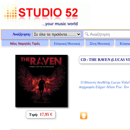
Αναζήτηση:
Νέες Χαμηλές Τιμές
Ελληνική Μουσική
Ξένη Μουσική
Κλασικ
CD : THE RAVEN (LUCAS VID
Ο Ισπανός συνθέτης Lucas Vidal (
συγγραφέα Edgar Allan Poe. Το
Τιμή:
17,95 €