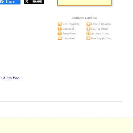
Επεξήγηση Συμβόλων
Νέα Παραλαβή
Επιλογή Πελατών
Προσφορά
S52 Top Rated
Ανακαλύψτε
Ακούστε Δείγμα
Συλλεκτικό
Νέα Χαμηλή Τιμή
r Allan Poe.