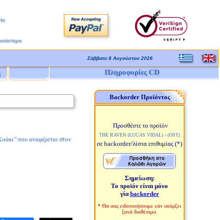
ία
Κατάστημα
Σάββατο 8 Αυγούστου 2026
Πληροφορίες CD
ς
Backorder Προϊόντος
Προσθέστε το προϊόν
THE RAVEN (LUCAS VIDAL) - (OST)
 Κοάκι" που αναφέρεται στον
σε backorder/λίστα επιθυμίας
(*)
Σημείωση:
Το προϊόν είναι μόνο
γία
backorder
* Θα σας ειδοποιήσουμε εάν υπάρξει
ξανά διαθέσιμο.