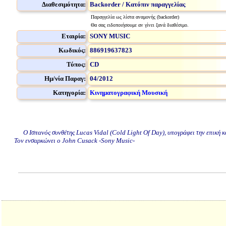
Διαθεσιμότητα:
Backorder / Κατόπιν παραγγελίας
Παραγγελία ως λίστα αναμονής (backorder)
Θα σας ειδοποιήσουμε αν γίνει ξανά διαθέσιμο.
Εταιρία:
SONY MUSIC
Κωδικός:
886919637823
Τύπος:
CD
Ημ/νία Παραγ:
04/2012
Κατηγορία:
Κινηματογραφική Μουσική
Ο Ισπανός συνθέτης Lucas Vidal (Cold Light Of Day), υπογράφει την επική και
Τον ενσαρκώνει ο John Cusack -Sony Music-