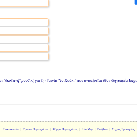
 "σκοτεινή" μουσική για την ταινία "Το Κοάκι" που αναφέρεται στον συγγραφέα Edga
Επικοινωνία
|
Τρόποι Παραγγελίας
|
Φόρμα Παραγγελίας
|
Site Map
|
Βοήθεια
|
Συχνές Ερωτήσεις