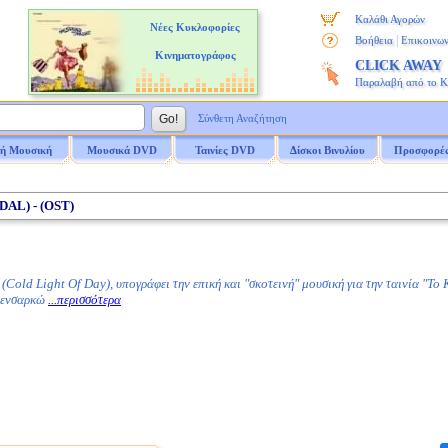
Καλάθι Αγορών
Νέες Κυκλοφορίες
|
Βοήθεια
Επικοινων
Κινηματογράφος
CLICK AWAY
Παραλαβή από το 
Σύνθετη Αναζήτηση
ή Μουσική
Μουσικά DVD
Ταινίες DVD
Δίσκοι Βινυλίου
Προσφορέ
AL) - (OST)
Cold Light Of Day), υπογράφει την επική και "σκοτεινή" μουσική για την ταινία "Το
ν ενσαρκώ
...περισσότερα