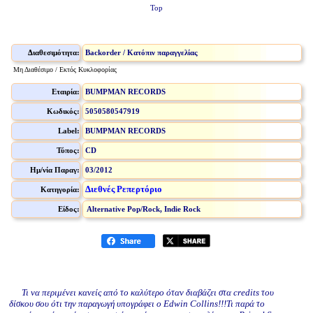
Top
Διαθεσιμότητα:
Backorder / Κατόπιν παραγγελίας
Μη Διαθέσιμο / Εκτός Κυκλοφορίας
Εταιρία:
BUMPMAN RECORDS
Κωδικός:
5050580547919
Label:
BUMPMAN RECORDS
Τύπος:
CD
Ημ/νία Παραγ:
03/2012
Διεθνές Ρεπερτόριο
Κατηγορία:
Είδος:
Alternative Pop/Rock, Indie Rock
Τι να περιμένει κανείς από το καλύτερο όταν διαβάζει στα credits του
δίσκου σου ότι την παραγωγή υπογράφει ο Edwin Collins!!!Τι παρά το