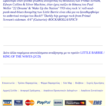
ωραιότερο όταν γίνεσαι γνωστός ανοίγοντας τις συναυλίες των Primal Scream,
Edwyn Collins & Silver Machine, όταν έχεις παίξει σε δίσκους του Paul
Weller "22 Dreams' & 'Wake Up the Nation" !!!Ο νέος rock 'n' roll-soul-
punk-mod-blues δυναμίτης των Little Barrie είναι εδώ για να ξαναθυμηθούμε
το αυθεντικό πνεύμα του Rock!! "Darkly hip garage rock from Primal
Scream's sideman. 4/4" (Guitarist) -ROCKAROLLA/SPICY-
Δείτε άλλα παρόμοια αποτελέσματα αναζήτησης με το προϊόν
LITTLE BARRIE /
KING OF THE WAVES (2CD)
Επικοινωνία
|
Τρόποι Παραγγελίας
|
Φόρμα Παραγγελίας
|
Site Map
|
Βοήθεια
|
Συχνές Ερωτήσεις
Αρχική Σελίδα
|
Αναφορά Σφάλματος
|
Ασφάλεια Προσωπικών Δεδομένων
|
Ασφάλεια Συναλλαγών