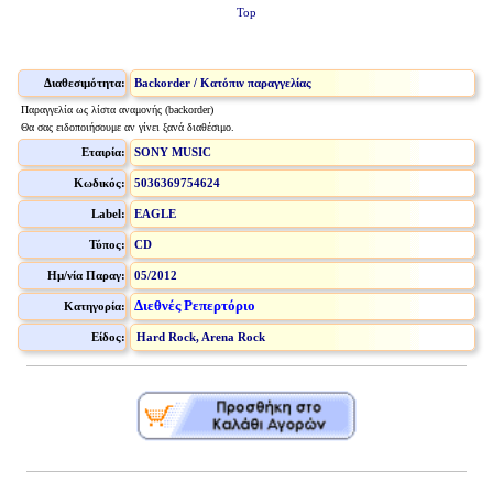
Top
Διαθεσιμότητα:
Backorder / Κατόπιν παραγγελίας
Παραγγελία ως λίστα αναμονής (backorder)
Θα σας ειδοποιήσουμε αν γίνει ξανά διαθέσιμο.
Εταιρία:
SONY MUSIC
Κωδικός:
5036369754624
Label:
EAGLE
Τύπος:
CD
Ημ/νία Παραγ:
05/2012
Διεθνές Ρεπερτόριο
Κατηγορία:
Είδος:
Hard Rock, Arena Rock