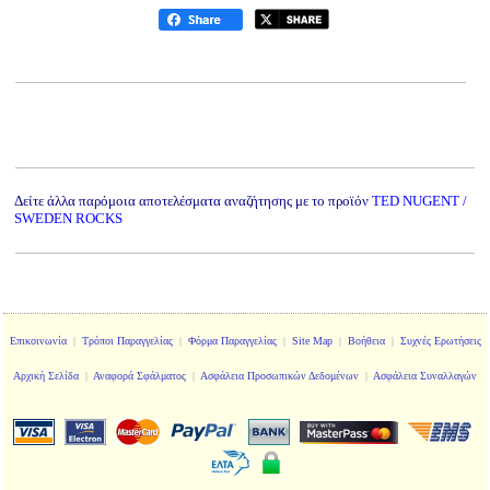
Δείτε άλλα παρόμοια αποτελέσματα αναζήτησης με το προϊόν
TED NUGENT /
SWEDEN ROCKS
Επικοινωνία
|
Τρόποι Παραγγελίας
|
Φόρμα Παραγγελίας
|
Site Map
|
Βοήθεια
|
Συχνές Ερωτήσεις
Αρχική Σελίδα
|
Αναφορά Σφάλματος
|
Ασφάλεια Προσωπικών Δεδομένων
|
Ασφάλεια Συναλλαγών