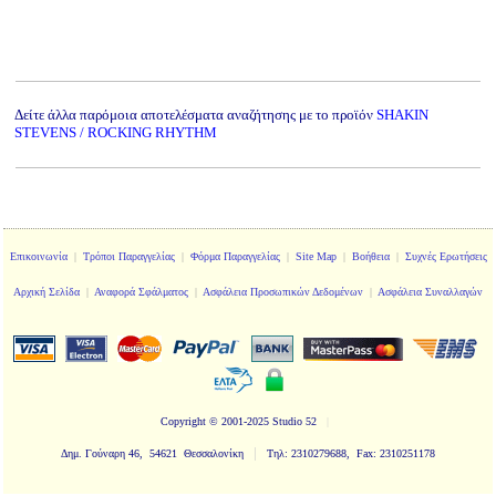
Δείτε άλλα παρόμοια αποτελέσματα αναζήτησης με το προϊόν
SHAKIN
STEVENS / ROCKING RHYTHM
Επικοινωνία
|
Τρόποι Παραγγελίας
|
Φόρμα Παραγγελίας
|
Site Map
|
Βοήθεια
|
Συχνές Ερωτήσεις
Αρχική Σελίδα
|
Αναφορά Σφάλματος
|
Ασφάλεια Προσωπικών Δεδομένων
|
Ασφάλεια Συναλλαγών
Copyright
© 2001-2025 Studio 52
|
|
Δημ. Γούναρη 46, 54621 Θεσσαλονίκη
Τηλ: 2310279688, Fax: 2310251178