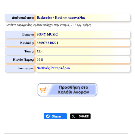
Διαθεσιμότητα:
Backorder / Κατόπιν παραγγελίας
Κατόπιν παραγγελίας, εφόσον υπάρχει στην εταιρία, 7-14 εργ. ημέρες
Εταιρία:
SONY MUSIC
Κωδικός:
886978340221
Τύπος:
CD
Ημ/νία Παραγ:
2011
Διεθνές Ρεπερτόριο
Κατηγορία: