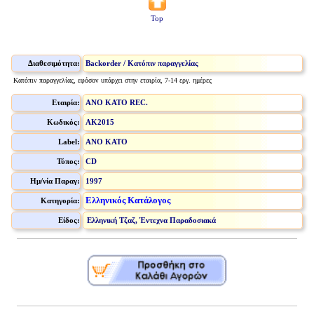
Top
Διαθεσιμότητα:
Backorder / Κατόπιν παραγγελίας
Κατόπιν παραγγελίας, εφόσον υπάρχει στην εταιρία, 7-14 εργ. ημέρες
Εταιρία:
ANO KATO REC.
Κωδικός:
AK2015
Label:
ANO KATO
Τύπος:
CD
Ημ/νία Παραγ:
1997
Ελληνικός Κατάλογος
Κατηγορία:
Είδος:
Ελληνική Τζαζ, Έντεχνα Παραδοσιακά