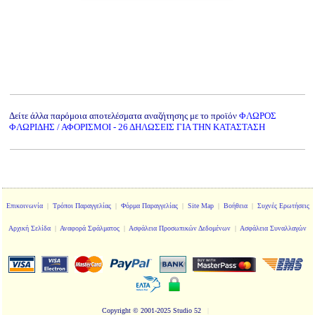
Δείτε άλλα παρόμοια αποτελέσματα αναζήτησης με το προϊόν
ΦΛΩΡΟΣ
ΦΛΩΡΙΔΗΣ / ΑΦΟΡΙΣΜΟΙ - 26 ΔΗΛΩΣΕΙΣ ΓΙΑ ΤΗΝ ΚΑΤΑΣΤΑΣΗ
Επικοινωνία
|
Τρόποι Παραγγελίας
|
Φόρμα Παραγγελίας
|
Site Map
|
Βοήθεια
|
Συχνές Ερωτήσεις
Αρχική Σελίδα
|
Αναφορά Σφάλματος
|
Ασφάλεια Προσωπικών Δεδομένων
|
Ασφάλεια Συναλλαγών
Copyright
© 2001-2025 Studio 52
|