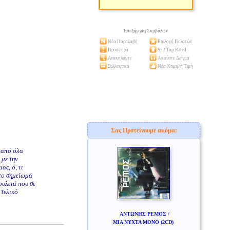
Επεξήγηση Συμβόλων
Νέα Παραλαβή
Επιλογή Πελατών
Προσφορά
S52 Top Rated
Ανακαλύψτε
Ακούστε Δείγμα
Συλλεκτικό
Νέα Χαμηλή Τιμή
Σας Προτείνουμε ακόμα:
ω από όλα
 με την
ας, ό, τι
στο σημείωμά
ουλειά που σε
 τελικό
ΑΝΤΩΝΗΣ ΡΕΜΟΣ /
ΜΙΑ ΝΥΧΤΑ ΜΟΝΟ (2CD)