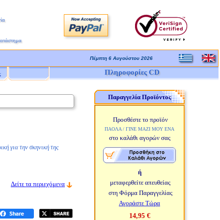
ία
Κατάστημα
Πέμπτη 6 Αυγούστου 2026
Πληροφορίες CD
ς
Παραγγελία Προϊόντος
Προσθέστε το προϊόν
ΠΑΟΛΑ / ΓΙΝΕ ΜΑΖΙ ΜΟΥ ΕΝΑ
στο καλάθι αγορών σας
ική για την σκηνική της
ή
μεταφερθείτε απευθείας
Δείτε τα περιεχόμενα
στη Φόρμα Παραγγελίας
Αγοράστε Τώρα
14,95 €