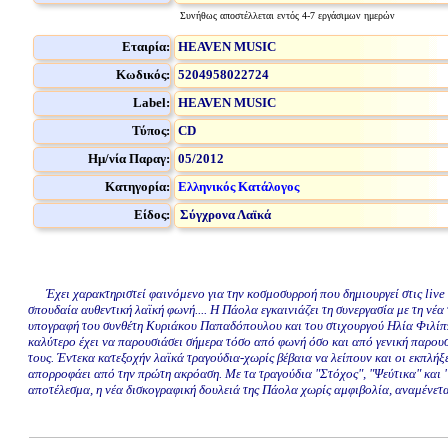
Συνήθως αποστέλλεται εντός 4-7 εργάσιμων ημερών
Εταιρία:
HEAVEN MUSIC
Κωδικός:
5204958022724
Label:
HEAVEN MUSIC
Τύπος:
CD
Ημ/νία Παραγ:
05/2012
Κατηγορία:
Ελληνικός Κατάλογος
Είδος:
Σύγχρονα Λαϊκά
Έχει χαρακτηριστεί φαινόμενο για την κοσμοσυρροή που δημιουργεί στις live ε
σπουδαία αυθεντική λαϊκή φωνή.... Η Πάολα εγκαινιάζει τη συνεργασία με τη νέα
υπογραφή του συνθέτη Κυριάκου Παπαδόπουλου και του στιχουργού Ηλία Φιλίππου. 
καλύτερο έχει να παρουσιάσει σήμερα τόσο από φωνή όσο και από γενική παρουσ
τους. Έντεκα κατεξοχήν λαϊκά τραγούδια-χωρίς βέβαια να λείπουν και οι εκπλή
απορροφάει από την πρώτη ακρόαση. Με τα τραγούδια "Στόχος", "Ψεύτικα" και "Ν
αποτέλεσμα, η νέα δισκογραφική δουλειά της Πάολα χωρίς αμφιβολία, αναμένεται