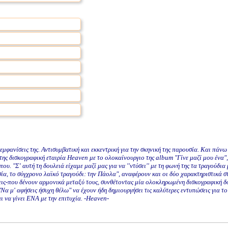
μφανίσεις της. Αντισυμβατική και εκκεντρική για την σκηνική της παρουσία. Και πάν
 της δισκογραφική εταιρία Heaven με το ολοκαίνουργιο της album "Γίνε μαζί μου ένα",
"Σ' αυτή τη δουλειά είχαμε μαζί μας για να ''ντύσει'' με τη φωνή της τα τραγούδια μ
ία, το σύγχρονο λαϊκό τραγούδι: την Πάολα", αναφέρουν και οι δύο χαρακτηριστικά 
ξεις-που δένουν αρμονικά μεταξύ τους, συνθέτοντας μία ολοκληρωμένη δισκογραφική δ
α μ' αφήσεις ήσυχη θέλω" να έχουν ήδη δημιουργήσει τις καλύτερες εντυπώσεις για το
 να γίνει ΕΝΑ με την επιτυχία. -Heaven-