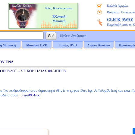
Καλάθι Αγορών
Νέες Κυκλοφορίες
|
Βοήθεια
Επικοινων
Ελληνική
CLICK AWAY
Μουσική
Παραλαβή από το 
Σύνθετη Αναζήτηση
ή Μουσική
Μουσικά DVD
Ταινίες DVD
Δίσκοι Βινυλίου
Προσφορέ
ΜΟΥ ΕΝΑ
ΠΟΥΛΟΣ - ΣΤΙΧΟΙ: ΗΛΙΑΣ ΦΙΛΙΠΠΟΥ
 την κοσμοσυρροή που δημιουργεί στις live εμφανίσεις της. Αντισυμβατική και εκκεντρ
ουδαία αυθε
...περισσότερα