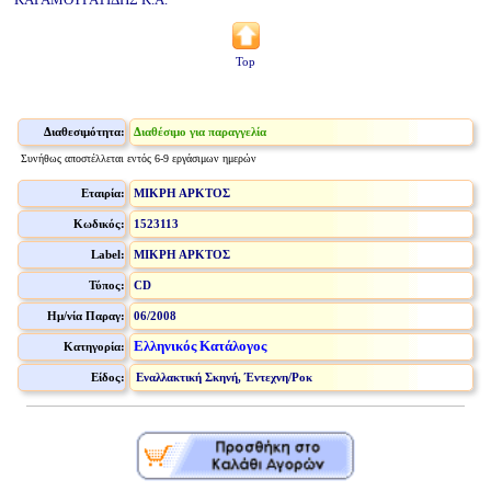
Top
Διαθεσιμότητα:
Διαθέσιμο για παραγγελία
Συνήθως αποστέλλεται εντός 6-9 εργάσιμων ημερών
Εταιρία:
ΜΙΚΡΗ ΑΡΚΤΟΣ
Κωδικός:
1523113
Label:
ΜΙΚΡΗ ΑΡΚΤΟΣ
Τύπος:
CD
Ημ/νία Παραγ:
06/2008
Ελληνικός Κατάλογος
Κατηγορία:
Είδος:
Εναλλακτική Σκηνή, Έντεχνη/Ροκ