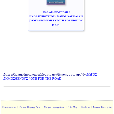
ΕΔΩ ΛΙΛΙΠΟΥΠΟΛΗ /
ΝΙΚΟΣ ΚΥΠΟΥΡΓΟΣ - ΜΑΝΟΣ ΧΑΤΖΙΔΑΚΙΣ
(ΟΛΟΚΛΗΡΩΜΕΝΗ ΕΚΔΟΣΗ BOX EDITION)
(6 CD)
Δείτε άλλα παρόμοια αποτελέσματα αναζήτησης με το προϊόν
ΔΩΡΟΣ
ΔΗΜΟΣΘΕΝΟΥΣ / ONE FOR THE ROAD
Επικοινωνία
|
Τρόποι Παραγγελίας
|
Φόρμα Παραγγελίας
|
Site Map
|
Βοήθεια
|
Συχνές Ερωτήσεις