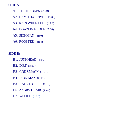
SIDE A:
A1. THEM BONES
(2:29)
A2. DAM THAT RIVER
(3:09)
A3. RAIN WHEN I DIE
(6:02)
A4. DOWN IN A HOLE
(5:38)
www.studio52.gr
A5. SICKMAN
(5:30)
A6. ROOSTER
(6:14)
SIDE B:
B1. JUNKHEAD
(5:09)
B2. DIRT
(5:17)
B3. GOD SMACK
(3:51)
B4. IRON MAN
(0:43)
B5. HATE TO FEEL
(5:16)
B6. ANGRY CHAIR
(4:47)
B7. WOULD
(3:28)
www.studio52.gr