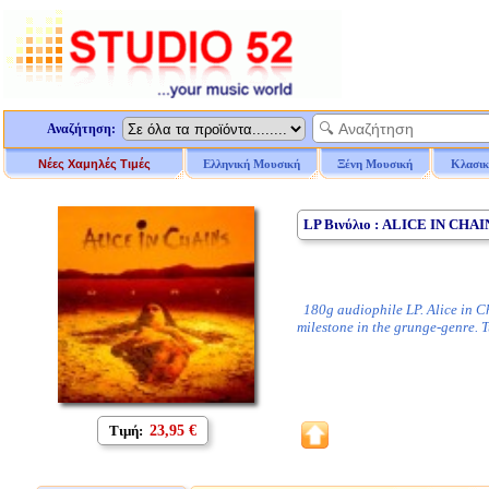
Αναζήτηση:
Νέες Χαμηλές Τιμές
Ελληνική Μουσική
Ξένη Μουσική
Κλασικ
LP Βινύλιο : ALICE IN CHAI
180g audiophile LP. Alice in Cha
milestone in the grunge-genre.
Τιμή:
23,95 €