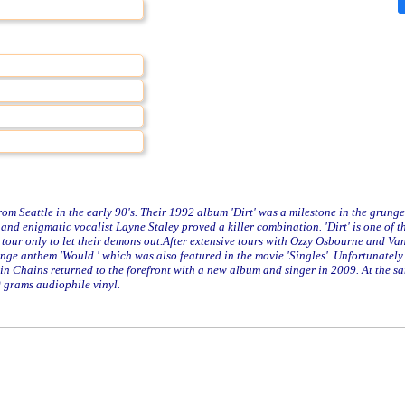
m Seattle in the early 90's. Their 1992 album 'Dirt' was a milestone in the grung
and enigmatic vocalist Layne Staley proved a killer combination. 'Dirt' is one of t
 tour only to let their demons out.After extensive tours with Ozzy Osbourne and Va
nge anthem 'Would ' which was also featured in the movie 'Singles'. Unfortunately
in Chains returned to the forefront with a new album and singer in 2009. At the s
0 grams audiophile vinyl.