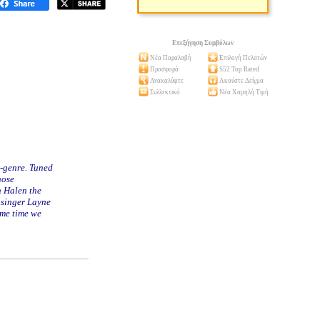
Επεξήγηση Συμβόλων
Νέα Παραλαβή
Επιλογή Πελατών
Προσφορά
S52 Top Rated
Ανακαλύψτε
Ακούστε Δείγμα
Συλλεκτικό
Νέα Χαμηλή Τιμή
e-genre. Tuned
hose
n Halen the
 singer Layne
ame time we