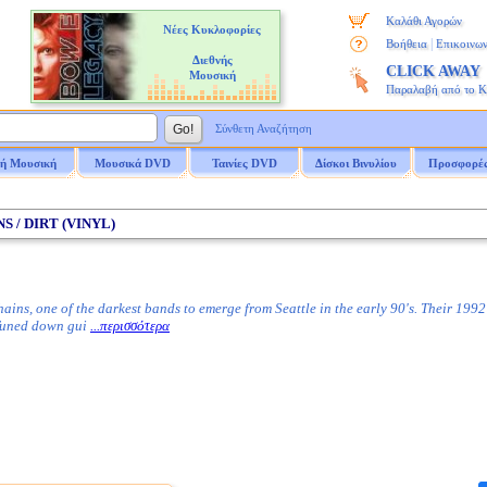
Καλάθι Αγορών
Νέες Κυκλοφορίες
|
Βοήθεια
Επικοινων
Διεθνής
CLICK AWAY
Μουσική
Παραλαβή από το 
Σύνθετη Αναζήτηση
ή Μουσική
Μουσικά DVD
Ταινίες DVD
Δίσκοι Βινυλίου
Προσφορέ
NS / DIRT (VINYL)
ins, one of the darkest bands to emerge from Seattle in the early 90's. Their 1992
 Tuned down gui
...περισσότερα