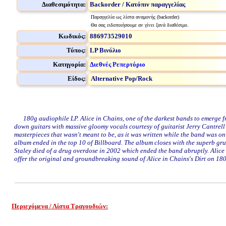
Διαθεσιμότητα:
Backorder / Κατόπιν παραγγελίας
Παραγγελία ως λίστα αναμονής (backorder)
Θα σας ειδοποιήσουμε αν γίνει ξανά διαθέσιμο.
Κωδικός:
886973529010
Τύπος:
LP Βινύλιο
Κατηγορία:
Διεθνές Ρεπερτόριο
Είδος:
Alternative Pop/Rock
180g audiophile LP. Alice in Chains, one of the darkest bands to emerge fro
down guitars with massive gloomy vocals courtesy of guitarist Jerry Cantrell 
masterpieces that wasn't meant to be, as it was written while the band was on
album ended in the top 10 of Billboard. The album closes with the superb gru
Staley died of a drug overdose in 2002 which ended the band abruptly. Alice 
offer the original and groundbreaking sound of Alice in Chains's Dirt on 18
Περιεχόμενα / Λίστα Τραγουδιών:
www.studio52.gr