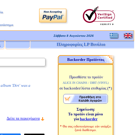
ία
Κατάστημα
Σάββατο 8 Αυγούστου 2026
Πληροφορίες LP Βινύλιο
ς
Backorder Προϊόντος
Προσθέστε το προϊόν
ALICE IN CHAINS / DIRT (VINYL)
 album 'Dirt' was a
σε backorder/λίστα επιθυμίας
(*)
Σημείωση:
Το προϊόν είναι μόνο
Δείτε τα περιεχόμενα
γία
backorder
* Θα σας ειδοποιήσουμε εάν υπάρξει
ξανά διαθέσιμο.