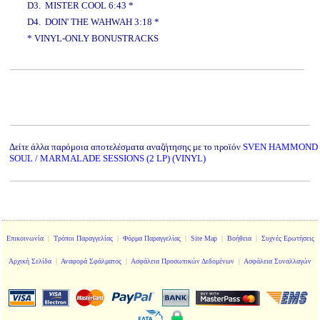
D3. MISTER COOL 6:43 *
D4. DOIN' THE WAHWAH 3:18 *
* VINYL-ONLY BONUSTRACKS
www.studio52.gr
Δείτε άλλα παρόμοια αποτελέσματα αναζήτησης με το προϊόν
SVEN HAMMOND
SOUL / MARMALADE SESSIONS (2 LP) (VINYL)
Επικοινωνία
|
Τρόποι Παραγγελίας
|
Φόρμα Παραγγελίας
|
Site Map
|
Βοήθεια
|
Συχνές Ερωτήσεις
Αρχική Σελίδα
|
Αναφορά Σφάλματος
|
Ασφάλεια Προσωπικών Δεδομένων
|
Ασφάλεια Συναλλαγών