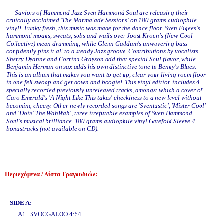
Saviors of Hammond Jazz Sven Hammond Soul are releasing their
critically acclaimed 'The Marmalade Sessions' on 180 grams audiophile
vinyl!. Funky fresh, this music was made for the dance floor. Sven Figees's
hammond moans, sweats, sobs and wails over Joost Kroon's (New Cool
Collective) mean drumming, while Glenn Gaddum's unwavering bass
confidently pins it all to a steady Jazz groove. Contributions by vocalists
Sherry Dyanne and Corrina Grayson add that special Soul flavor, while
Benjamin Herman on sax adds his own distinctive tone to Benny's Blues.
This is an album that makes you want to get up, clear your living room floor
in one fell swoop and get down and boogie!. This vinyl edition includes 4
specially recorded previously unreleased tracks, amongst which a cover of
Caro Emerald's 'A Night Like This takes' cheekiness to a new level without
becoming cheesy. Other newly recorded songs are 'Sventastic', 'Mister Cool'
and 'Doin' The WahWah', three irrefutable examples of Sven Hammond
Soul's musical brilliance. 180 grams audiophile vinyl Gatefold Sleeve 4
bonustracks (not available on CD).
Περιεχόμενα / Λίστα Τραγουδιών:
www.studio52.gr
SIDE A:
A1. SVOOGALOO 4:54