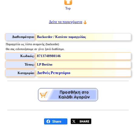
Top
Δείτε τα περιεχόμενα
Διαθεσιμότητα:
Backorder / Κατόπιν παραγγελίας
Παραγγελία ως λίστα αναμονής (backorder)
Θα σας ειδοποιήσουμε αν γίνει ξανά διαθέσιμο.
Κωδικός:
8713748980146
Τύπος:
LP Βινύλιο
Διεθνές Ρεπερτόριο
Κατηγορία: