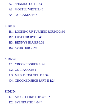
A2. SPINNING OUT 3:23
A3. MOET JIJ WETE 3:40
A4. FAT CAKES 4:37
www.studio52.gr
SIDE B:
B1. LOOKING UP TURNING ROUND 3:30
B2. LUST FOR JIVE 3:49
B3. BENNY'S BLUES 6:31
B4. SVUB DUB 7:29
SIDE C:
C1. CROOKED SHOE 4:54
C2. GOTTA GO 3:51
C3. MISS TROGLODITE 3:34
C4. CROOKED SHOE PART II 4:24
SIDE D:
D1. A NIGHT LIKE THIS 4:31 *
D2. SVENTASTIC 4:04 *