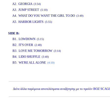
A2. GEORGIA
(3:54)
A3. JUMP STREET
(5:10)
A4. WHAT DO YOU WANT THE GIRL TO DO
(3:49)
www.studio52.gr
A5. HARBOR LIGHTS
(5:55)
SIDE B:
B1. LOWDOWN
(5:15)
B2. IT'S OVER
(2:48)
B3. LOVE ME TOMORROW
(3:14)
B4. LIDO SHUFFLE
(3:40)
B5. WE'RE ALL ALONE
(4:10)
www.studio52.gr
Δείτε άλλα παρόμοια αποτελέσματα αναζήτησης με το προϊόν
BOZ SCAGG