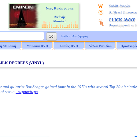
Καλάθι Αγορών
Νέες Κυκλοφορίες
|
Βοήθεια
Επικοινων
Διεθνής
CLICK AWAY
Μουσική
Παραλαβή από το 
Σύνθετη Αναζήτηση
ή Μουσική
Μουσικά DVD
Ταινίες DVD
Δίσκοι Βινυλίου
Προσφορέ
/ SILK DEGREES (VINYL)
and guitarist Boz Scaggs gained fame in the 1970s with several Top 20 hit singles
 of sessio
...περισσότερα