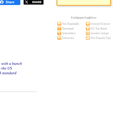
Επεξήγηση Συμβόλων
Νέα Παραλαβή
Επιλογή Πελατών
Προσφορά
S52 Top Rated
Ανακαλύψτε
Ακούστε Δείγμα
Συλλεκτικό
Νέα Χαμηλή Τιμή
p with a bunch
n the US
OR standard