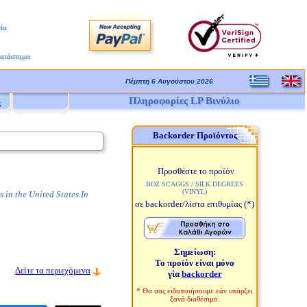
ία
Κατάστημα
Πέμπτη 6 Αυγούστου 2026
Πληροφορίες LP Βινύλιο
ς
Backorder Προϊόντος
Προσθέστε το προϊόν
BOZ SCAGGS / SILK DEGREES
(VINYL)
 in the United States.In
σε backorder/λίστα επιθυμίας
(*)
Σημείωση:
Το προϊόν είναι μόνο
Δείτε τα περιεχόμενα
γία
backorder
* Θα σας ειδοποιήσουμε εάν υπάρξει
ξανά διαθέσιμο.