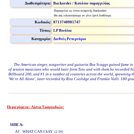
Διαθεσιμότητα:
Backorder / Κατόπιν παραγγελίας
Παραγγελία ως λίστα αναμονής (backorder)
Θα σας ειδοποιήσουμε αν γίνει ξανά διαθέσιμο.
Κωδικός:
8713748981747
Τύπος:
LP Βινύλιο
Κατηγορία:
Διεθνές Ρεπερτόριο
The American singer, songwriter and guitarist Boz Scaggs gained fame in the
of session musicians who would later form Toto and with them he recorded hi
Billboard 200, and #1 in a number of countries across the world, spawning th
'We're All Alone', later recorded by Rita Coolidge and Frankie Valli. 180 gra
Περιεχόμενα / Λίστα Τραγουδιών:
www.studio52.gr
SIDE A:
A1. WHAT CAN I SAY
(2:59)