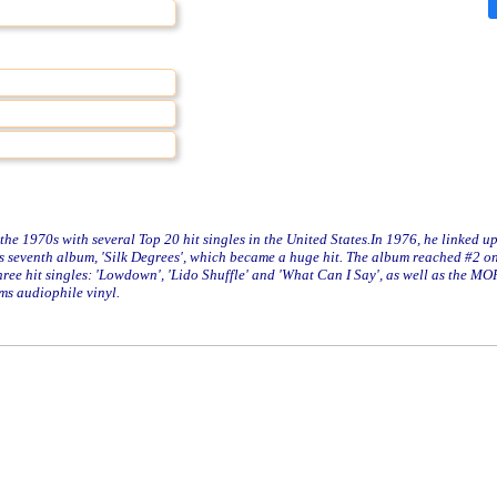
 1970s with several Top 20 hit singles in the United States.In 1976, he linked u
s seventh album, 'Silk Degrees', which became a huge hit. The album reached #2 o
ree hit singles: 'Lowdown', 'Lido Shuffle' and 'What Can I Say', as well as the M
ms audiophile vinyl.