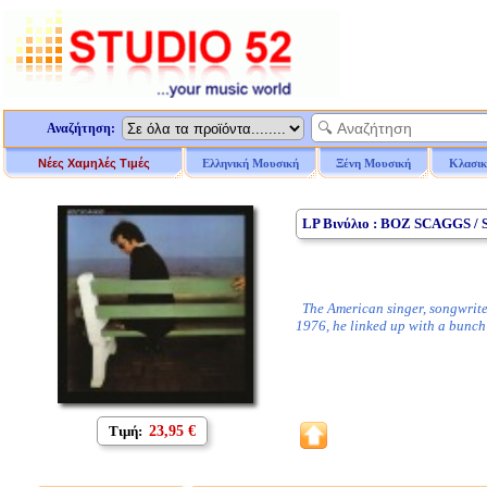
Αναζήτηση:
Νέες Χαμηλές Τιμές
Ελληνική Μουσική
Ξένη Μουσική
Κλασικ
LP Βινύλιο : BOZ SCAGGS 
The American singer, songwriter 
1976, he linked up with a bunch
Τιμή:
23,95 €