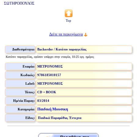
ΣΩΤΗΡΟΠΟΥΛΟΣ
Top
Δείτε τα περιεχόμενα
Διαθεσιμότητα:
Backorder / Κατόπιν παραγγελίας
Κατόπιν παραγγελίας, εφόσον υπάρχει στην εταιρία, 10-25 εργ. ημέρες
Εταιρία:
ΜΕΤΡΟΝΟΜΟΣ
Κωδικός:
9786185010157
Label:
ΜΕΤΡΟΝΟΜΟΣ
Τύπος:
CD + BOOK
Ημ/νία Παραγ:
03/2014
Παιδική Μουσικη
Κατηγορία:
Είδος:
Παιδικά Παραμύθια, Έντεχνα