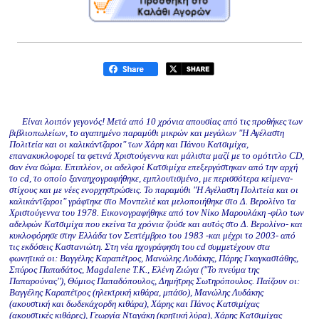
Είναι λοιπόν γεγονός! Μετά από 10 χρόνια απουσίας από τις προθήκες των
βιβλιοπωλείων, το αγαπημένο παραμύθι μικρών και μεγάλων "Η Αγέλαστη
Πολιτεία και οι καλικάντζαροι" των Χάρη και Πάνου Κατσιμίχα,
επανακυκλοφορεί τα φετινά Χριστούγεννα και μάλιστα μαζί με το ομότιτλο CD,
σαν ένα σώμα. Επιπλέον, οι αδελφοί Κατσιμίχα επεξεργάστηκαν από την αρχή
το cd, το οποίο ξαναηχογραφήθηκε, εμπλουτισμένο, με περισσότερα κείμενα-
στίχους και με νέες ενορχηστρώσεις. Το παραμύθι "Η Αγέλαστη Πολιτεία και οι
καλικάντζαροι" γράφτηκε στο Μονπελιέ και μελοποιήθηκε στο Δ. Βερολίνο τα
Χριστούγεννα του 1978. Εικονογραφήθηκε από τον Νίκο Μαρουλάκη -φίλο των
αδελφών Κατσιμίχα που εκείνα τα χρόνια ζούσε και αυτός στο Δ. Βερολίνο- και
κυκλοφόρησε στην Ελλάδα τον Σεπτέμβριο του 1983 -και μέχρι το 2003- από
τις εκδόσεις Καστανιώτη. Στη νέα ηχογράφηση του cd συμμετέχουν στα
φωνητικά οι: Βαγγέλης Καραπέτρος, Μανώλης Λυδάκης, Πάρης Γκαγκαστάθης,
Σπύρος Παπαδάτος, Magdalene T.K., Ελένη Ζιώγα ("Το πνεύμα της
Παπαρούνας"), Θύμιος Παπαδόπουλος, Δημήτρης Σωτηρόπουλος. Παίζουν οι:
Βαγγέλης Καραπέτρος (ηλεκτρική κιθάρα, μπάσο), Μανώλης Λυδάκης
(ακουστική και δωδεκάχορδη κιθάρα), Χάρης και Πάνος Κατσιμίχας
(ακουστικές κιθάρες), Γεωργία Νταγάκη (κρητική λύρα), Χάρης Κατσιμίχας