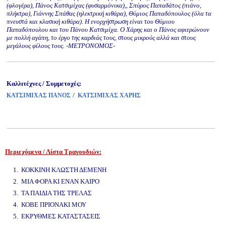
(φλογέρα), Πάνος Κατσιμίχας (φυσαρμόνικα),, Σπύρος Παπαδάτος (πιάνο,
πλήκτρα), Γιάννης Σπάθας (ηλεκτρική κιθάρα), Θύμιος Παπαδόπουλος (όλα τα
πνευστά και κλασική κιθάρα). Η ενορχήστρωση είναι του Θύμιου
Παπαδόπουλου και του Πάνου Κατσιμίχα. Ο Χάρης και ο Πάνος αφιερώνουν
με πολλή αγάπη, το έργο της καρδιάς τους, στους μικρούς αλλά και στους
μεγάλους φίλους τους. -ΜΕΤΡΟΝΟΜΟΣ-
Καλλιτέχνες / Συμμετοχές:
/
ΚΑΤΣΙΜΙΧΑΣ ΠΑΝΟΣ
ΚΑΤΣΙΜΙΧΑΣ ΧΑΡΗΣ
Περιεχόμενα / Λίστα Τραγουδιών:
www.studio52.gr
1. ΚΟΚΚΙΝΗ ΚΛΩΣΤΗ ΔΕΜΕΝΗ
2. ΜΙΑ ΦΟΡΑ ΚΙ ΕΝΑΝ ΚΑΙΡΟ
3. ΤΑ ΠΑΙΔΙΑ ΤΗΣ ΤΡΕΛΑΣ
4. ΚΟΒΕ ΠΡΙΟΝΑΚΙ ΜΟΥ
5. ΕΚΡΥΘΜΕΣ ΚΑΤΑΣΤΑΣΕΙΣ
www.studio52.gr