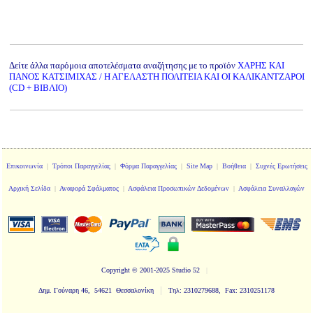
Δείτε άλλα παρόμοια αποτελέσματα αναζήτησης με το προϊόν
ΧΑΡΗΣ ΚΑΙ
ΠΑΝΟΣ ΚΑΤΣΙΜΙΧΑΣ / Η ΑΓΕΛΑΣΤΗ ΠΟΛΙΤΕΙΑ ΚΑΙ ΟΙ ΚΑΛΙΚΑΝΤΖΑΡΟΙ
(CD + ΒΙΒΛΙΟ)
Επικοινωνία
|
Τρόποι Παραγγελίας
|
Φόρμα Παραγγελίας
|
Site Map
|
Βοήθεια
|
Συχνές Ερωτήσεις
Αρχική Σελίδα
|
Αναφορά Σφάλματος
|
Ασφάλεια Προσωπικών Δεδομένων
|
Ασφάλεια Συναλλαγών
Copyright
© 2001-2025 Studio 52
|
|
Δημ. Γούναρη 46, 54621 Θεσσαλονίκη
Τηλ: 2310279688, Fax: 2310251178