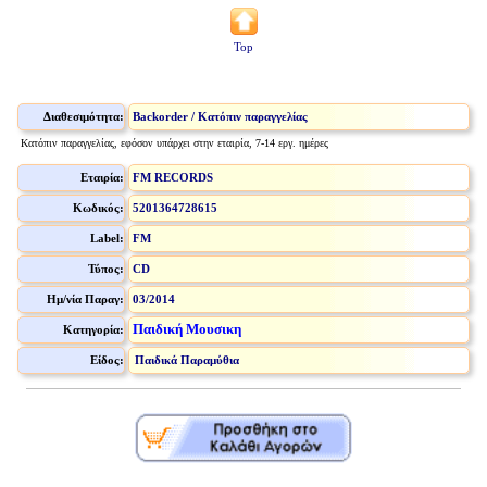
Top
Διαθεσιμότητα:
Backorder / Κατόπιν παραγγελίας
Κατόπιν παραγγελίας, εφόσον υπάρχει στην εταιρία, 7-14 εργ. ημέρες
Εταιρία:
FM RECORDS
Κωδικός:
5201364728615
Label:
FM
Τύπος:
CD
Ημ/νία Παραγ:
03/2014
Παιδική Μουσικη
Κατηγορία:
Είδος:
Παιδικά Παραμύθια