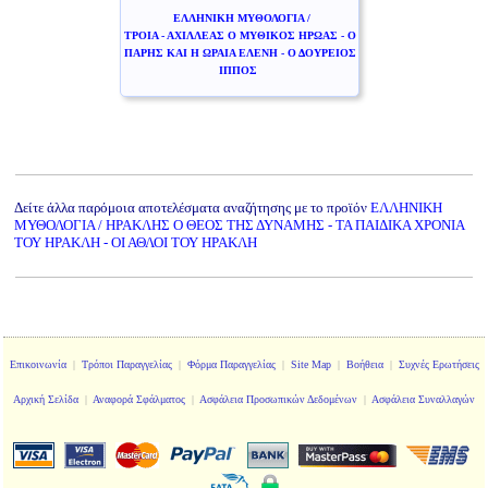
ΕΛΛΗΝΙΚΗ ΜΥΘΟΛΟΓΙΑ /
ΤΡΟΙΑ - ΑΧΙΛΛΕΑΣ Ο ΜΥΘΙΚΟΣ ΗΡΩΑΣ - Ο
ΠΑΡΗΣ ΚΑΙ Η ΩΡΑΙΑ ΕΛΕΝΗ - Ο ΔΟΥΡΕΙΟΣ
ΙΠΠΟΣ
Δείτε άλλα παρόμοια αποτελέσματα αναζήτησης με το προϊόν
ΕΛΛΗΝΙΚΗ
ΜΥΘΟΛΟΓΙΑ / ΗΡΑΚΛΗΣ Ο ΘΕΟΣ ΤΗΣ ΔΥΝΑΜΗΣ - ΤΑ ΠΑΙΔΙΚΑ ΧΡΟΝΙΑ
ΤΟΥ ΗΡΑΚΛΗ - ΟΙ ΑΘΛΟΙ ΤΟΥ ΗΡΑΚΛΗ
Επικοινωνία
|
Τρόποι Παραγγελίας
|
Φόρμα Παραγγελίας
|
Site Map
|
Βοήθεια
|
Συχνές Ερωτήσεις
Αρχική Σελίδα
|
Αναφορά Σφάλματος
|
Ασφάλεια Προσωπικών Δεδομένων
|
Ασφάλεια Συναλλαγών