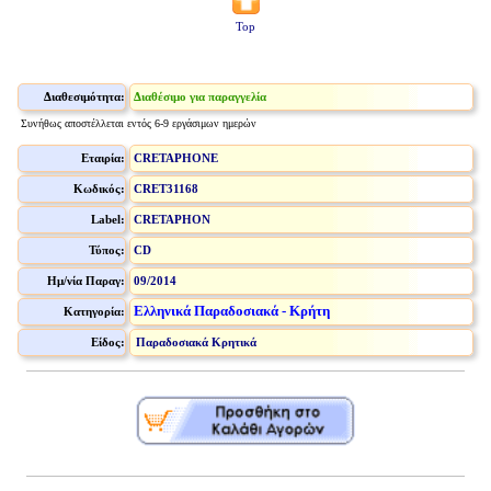
Top
Διαθεσιμότητα:
Διαθέσιμο για παραγγελία
Συνήθως αποστέλλεται εντός 6-9 εργάσιμων ημερών
Εταιρία:
CRETAPHONE
Κωδικός:
CRET31168
Label:
CRETAPHON
Τύπος:
CD
Ημ/νία Παραγ:
09/2014
Ελληνικά Παραδοσιακά - Κρήτη
Κατηγορία:
Είδος:
Παραδοσιακά Κρητικά