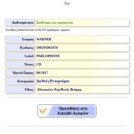
Top
Διαθεσιμότητα:
Διαθέσιμο για παραγγελία
Συνήθως αποστέλλεται εντός 6-9 εργάσιμων ημερών
Εταιρία:
WARNER
Κωδικός:
190295803476
Label:
PARLOPHONE
Τύπος:
CD
Ημ/νία Παραγ:
09/2017
Διεθνές Ρεπερτόριο
Κατηγορία:
Είδος:
Alternative Pop/Rock, Britpop