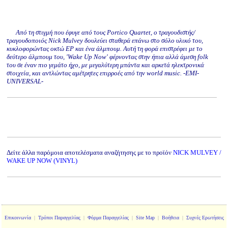
Από τη στιγμή που έφυγε από τους Portico Quartet, ο τραγουδιστής/
τραγουδοποιός Nick Mulvey δουλεύει σταθερά επάνω στο σόλο υλικό του,
κυκλοφορώντας οκτώ EP και ένα άλμπουμ. Αυτή τη φορά επιστρέφει με το
δεύτερο άλμπουμ του, 'Wake Up Now' φέρνοντας στην ήπια αλλά άμεση folk
του σε έναν πιο γεμάτο ήχο, με μεγαλύτερη μπάντα και αρκετά ηλεκτρονικά
στοιχεία, και αντλώντας αμέτρητες επιρροές από την world music. -EMI-
UNIVERSAL-
Δείτε άλλα παρόμοια αποτελέσματα αναζήτησης με το προϊόν
NICK MULVEY /
WAKE UP NOW (VINYL)
Επικοινωνία
|
Τρόποι Παραγγελίας
|
Φόρμα Παραγγελίας
|
Site Map
|
Βοήθεια
|
Συχνές Ερωτήσεις