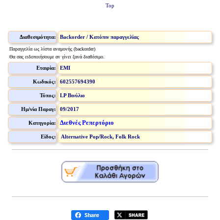
Top
Διαθεσιμότητα:
Backorder / Κατόπιν παραγγελίας
Παραγγελία ως λίστα αναμονής (backorder)
Θα σας ειδοποιήσουμε αν γίνει ξανά διαθέσιμο.
Εταιρία:
EMI
Κωδικός:
602557694390
Τύπος:
LP Βινύλιο
Ημ/νία Παραγ:
09/2017
Διεθνές Ρεπερτόριο
Κατηγορία:
Είδος:
Alternative Pop/Rock, Folk Rock