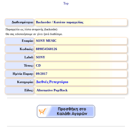
Top
Διαθεσιμότητα:
Backorder / Κατόπιν παραγγελίας
Παραγγελία ως λίστα αναμονής (backorder)
Θα σας ειδοποιήσουμε αν γίνει ξανά διαθέσιμο.
Εταιρία:
SONY MUSIC
Κωδικός:
889854560126
Label:
SONY
Τύπος:
CD
Ημ/νία Παραγ:
09/2017
Διεθνές Ρεπερτόριο
Κατηγορία:
Είδος:
Alternative Pop/Rock