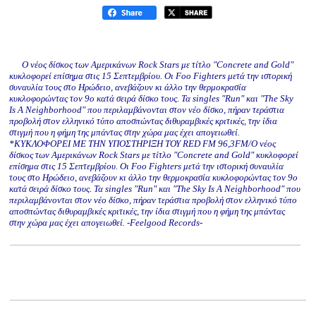
Ο νέος δίσκος των Αμερικάνων Rock Stars με τίτλο "Concrete and Gold"
κυκλοφορεί επίσημα στις 15 Σεπτεμβρίου. Οι Foo Fighters μετά την ιστορική
συναυλία τους στο Ηρώδειο, ανεβάζουν κι άλλο την θερμοκρασία
κυκλοφορώντας τον 9ο κατά σειρά δίσκο τους. Τα singles "Run" και "The Sky
Is A Neighborhood" που περιλαμβάνονται στον νέο δίσκο, πήραν τεράστια
προβολή στον ελληνικό τύπο αποσπώντας διθυραμβικές κριτικές, την ίδια
στιγμή που η φήμη της μπάντας στην χώρα μας έχει απογειωθεί.
*KYKΛΟΦΟΡΕΙ ΜΕ ΤΗΝ ΥΠΟΣΤΗΡΙΞΗ ΤΟΥ RED FM 96,3FM/Ο νέος
δίσκος των Αμερικάνων Rock Stars με τίτλο "Concrete and Gold" κυκλοφορεί
επίσημα στις 15 Σεπτεμβρίου. Οι Foo Fighters μετά την ιστορική συναυλία
τους στο Ηρώδειο, ανεβάζουν κι άλλο την θερμοκρασία κυκλοφορώντας τον 9ο
κατά σειρά δίσκο τους. Τα singles "Run" και "The Sky Is A Neighborhood" που
περιλαμβάνονται στον νέο δίσκο, πήραν τεράστια προβολή στον ελληνικό τύπο
αποσπώντας διθυραμβικές κριτικές, την ίδια στιγμή που η φήμη της μπάντας
στην χώρα μας έχει απογειωθεί. -Feelgood Records-