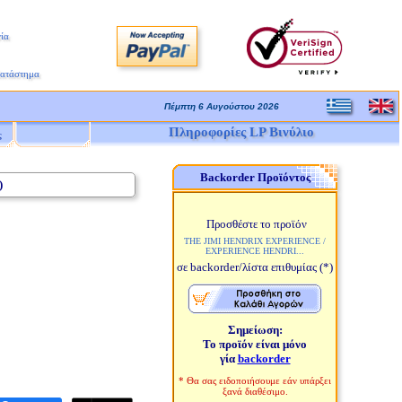
ία
Κατάστημα
Πέμπτη 6 Αυγούστου 2026
Πληροφορίες LP Βινύλιο
ς
Backorder Προϊόντος
)
Προσθέστε το προϊόν
THE JIMI HENDRIX EXPERIENCE /
EXPERIENCE HENDRI...
σε backorder/λίστα επιθυμίας
(*)
Σημείωση:
Το προϊόν είναι μόνο
γία
backorder
* Θα σας ειδοποιήσουμε εάν υπάρξει
ξανά διαθέσιμο.