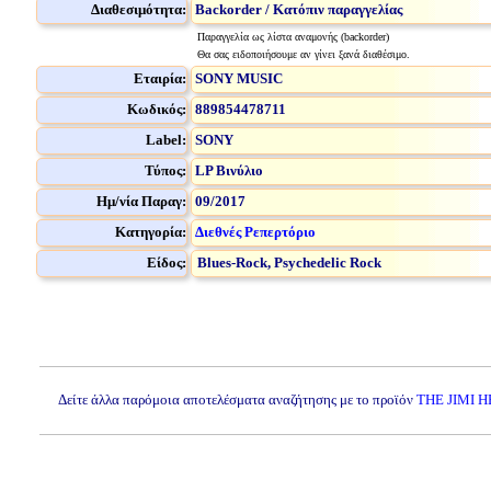
Διαθεσιμότητα:
Backorder / Κατόπιν παραγγελίας
Παραγγελία ως λίστα αναμονής (backorder)
Θα σας ειδοποιήσουμε αν γίνει ξανά διαθέσιμο.
Εταιρία:
SONY MUSIC
Κωδικός:
889854478711
Label:
SONY
Τύπος:
LP Βινύλιο
Ημ/νία Παραγ:
09/2017
Κατηγορία:
Διεθνές Ρεπερτόριο
Είδος:
Blues-Rock, Psychedelic Rock
Δείτε άλλα παρόμοια αποτελέσματα αναζήτησης με το προϊόν
THE JIMI 