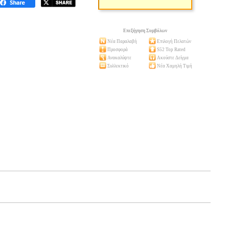
Επεξήγηση Συμβόλων
Νέα Παραλαβή
Επιλογή Πελατών
Προσφορά
S52 Top Rated
Ανακαλύψτε
Ακούστε Δείγμα
Συλλεκτικό
Νέα Χαμηλή Τιμή