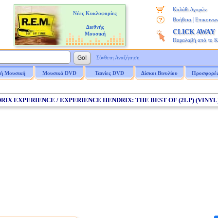
Καλάθι Αγορών
Νέες Κυκλοφορίες
|
Βοήθεια
Επικοινων
Διεθνής
CLICK AWAY
Μουσική
Παραλαβή από το 
Σύνθετη Αναζήτηση
ή Μουσική
Μουσικά DVD
Ταινίες DVD
Δίσκοι Βινυλίου
Προσφορέ
NDRIX EXPERIENCE / EXPERIENCE HENDRIX: THE BEST OF (2LP) (VINYL