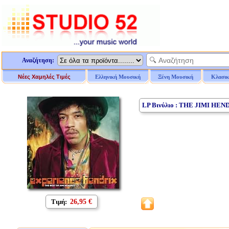
Αναζήτηση:
Νέες Χαμηλές Τιμές
Ελληνική Μουσική
Ξένη Μουσική
Κλασικ
LP Βινύλιο : THE JIMI HE
Τιμή:
26,95 €