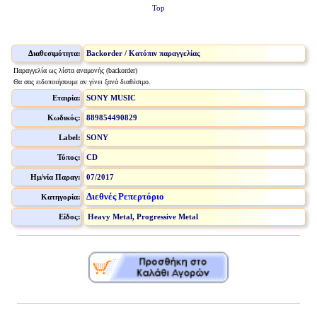
Top
Διαθεσιμότητα:
Backorder / Κατόπιν παραγγελίας
Παραγγελία ως λίστα αναμονής (backorder)
Θα σας ειδοποιήσουμε αν γίνει ξανά διαθέσιμο.
Εταιρία:
SONY MUSIC
Κωδικός:
889854490829
Label:
SONY
Τύπος:
CD
Ημ/νία Παραγ:
07/2017
Διεθνές Ρεπερτόριο
Κατηγορία:
Είδος:
Heavy Metal, Progressive Metal