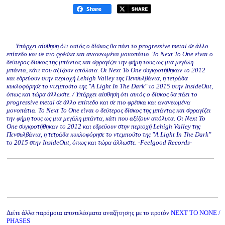
Υπάρχει αίσθηση ότι αυτός ο δίσκος θα πάει το progressive metal σε άλλο
επίπεδο και σε πιο φρέσκα και ανανεωμένα μονοπάτια. Το Next To One είναι ο
δεύτερος δίσκος της μπάντας και σφραγίζει την φήμη τους ως μια μεγάλη
μπάντα, κάτι που αξίζουν απόλυτα. Οι Next To One συγκροτήθηκαν το 2012
και εδρεύουν στην περιοχή Lehigh Valley της Πενσυλβάνια, η τετράδα
κυκλοφόρησε το ντεμπούτο της "A Light In The Dark" το 2015 στην InsideOut,
όπως και τώρα άλλωστε. / Υπάρχει αίσθηση ότι αυτός ο δίσκος θα πάει το
progressive metal σε άλλο επίπεδο και σε πιο φρέσκα και ανανεωμένα
μονοπάτια. Το Next To One είναι ο δεύτερος δίσκος της μπάντας και σφραγίζει
την φήμη τους ως μια μεγάλη μπάντα, κάτι που αξίζουν απόλυτα. Οι Next To
One συγκροτήθηκαν το 2012 και εδρεύουν στην περιοχή Lehigh Valley της
Πενσυλβάνια, η τετράδα κυκλοφόρησε το ντεμπούτο της "A Light In The Dark"
το 2015 στην InsideOut, όπως και τώρα άλλωστε. -Feelgood Records-
Δείτε άλλα παρόμοια αποτελέσματα αναζήτησης με το προϊόν
NEXT TO NONE /
PHASES